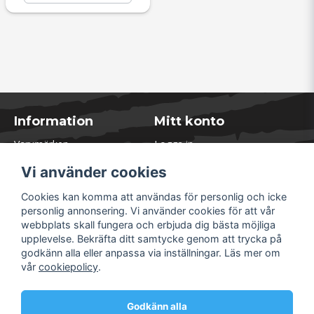
Information
Mitt konto
Varumärken
Logga in
Blogg
Registrera dig
Vi använder cookies
Kontakta oss
Glömt lösenord?
Presentkort
Cookies kan komma att användas för personlig och icke
Öppettider Lager
personlig annonsering. Vi använder cookies för att vår
Om Soliduct
webbplats skall fungera och erbjuda dig bästa möjliga
Soliduct & Ventilation.se
upplevelse. Bekräfta ditt samtycke genom att trycka på
Informationssidor
godkänn alla eller anpassa via inställningar. Läs mer om
Returer
vår
cookiepolicy
.
Villkor & Policy
Säkra betalningar
Godkänn alla