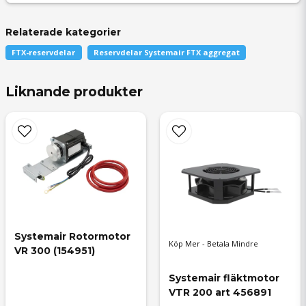
Relaterade kategorier
FTX-reservdelar
Reservdelar Systemair FTX aggregat
question
Fråga oss något om denna produkten...
Liknande produkter
name
Namn
email
Systemair Rotormotor 
Mejladress
Köp Mer - Betala Mindre
VR 300 (154951)
Systemair fläktmotor 
VTR 200 art 456891