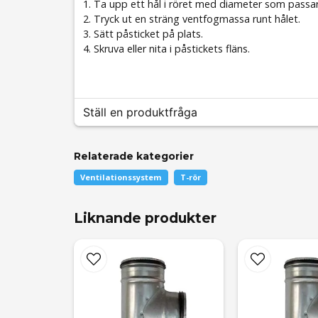
1. Ta upp ett hål i röret med diameter som passar
2. Tryck ut en sträng ventfogmassa runt hålet.
3. Sätt påsticket på plats.
4. Skruva eller nita i påstickets fläns.
Ställ en produktfråga
Relaterade kategorier
question
Fråga oss något om denna produkten...
Ventilationssystem
T-rör
Liknande produkter
name
Namn