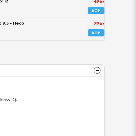
49 kr
 x 12
KÖP
79 kr
x 9,5 - Heco
KÖP
klass D).