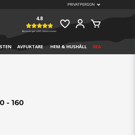
4.8
Baserat på
5269 recensioner
STEN
AVFUKTARE
HEM & HUSHÅLL
REA
0 - 160