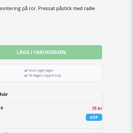
montering på rör. Pressat påstick med radie
LÄGG I VARUKORGEN
Stort eget lager
30 dagars öppet köp
hör
75 kr
DS
KÖP