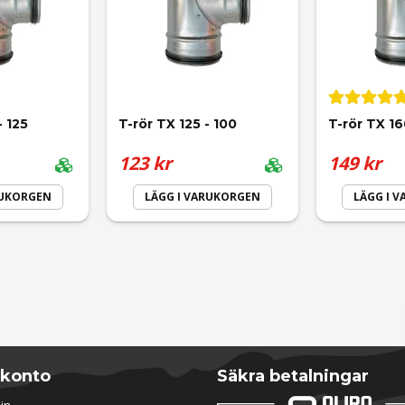
- 125
T-rör TX 125 - 100
T-rör TX 16
123 kr
149 kr
RUKORGEN
LÄGG I VARUKORGEN
LÄGG I 
Skicka fråga
 konto
Säkra betalningar