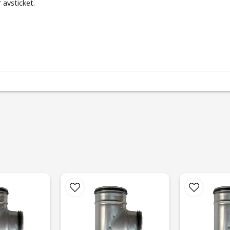
 avsticket.
email
Mejladress