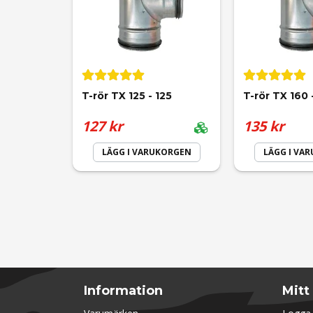
Ja, ni får publicera min fråga
T-rör TX 125 - 125
T-rör TX 160 
127 kr
135 kr
LÄGG I VARUKORGEN
LÄGG I VA
Information
Mitt