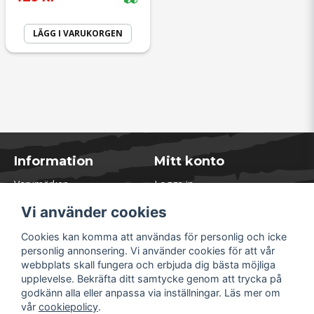
LÄGG I VARUKORGEN
Information
Mitt konto
Varumärken
Logga in
Blogg
Registrera dig
Vi använder cookies
Kontakta oss
Glömt lösenord?
Presentkort
Cookies kan komma att användas för personlig och icke
Öppettider Lager
personlig annonsering. Vi använder cookies för att vår
Om Soliduct
webbplats skall fungera och erbjuda dig bästa möjliga
Soliduct & Ventilation.se
upplevelse. Bekräfta ditt samtycke genom att trycka på
Informationssidor
godkänn alla eller anpassa via inställningar. Läs mer om
Returer
vår
cookiepolicy
.