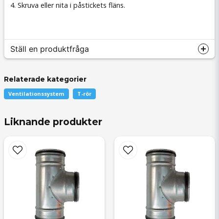
4. Skruva eller nita i påstickets fläns.
Ställ en produktfråga
Relaterade kategorier
Ventilationssystem
T-rör
question
Fråga oss något om denna produkten...
Liknande produkter
name
Namn