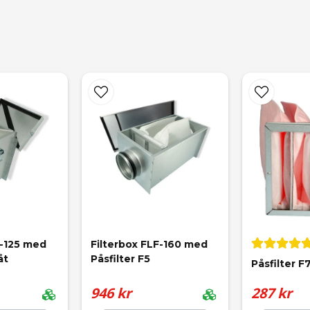
email
Mejladress
K-125 med 
Filterbox FLF-160 med 
åt
Påsfilter F5
Påsfilter F
946 kr
287 kr
Skicka fråga