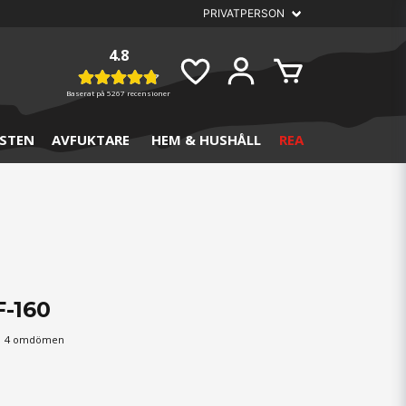
4.8
Baserat på
5267 recensioner
STEN
AVFUKTARE
HEM & HUSHÅLL
REA
F-160
4 omdömen