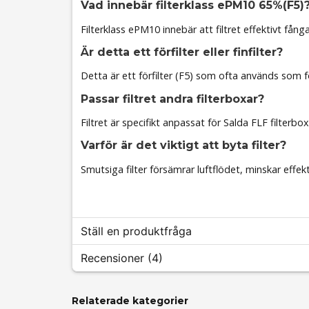
Vad innebär filterklass ePM10 65%(F5)
Filterklass ePM10 innebär att filtret effektivt fån
Är detta ett förfilter eller finfilter?
Detta är ett förfilter (F5) som ofta används som förs
Passar filtret andra filterboxar?
Filtret är specifikt anpassat för Salda FLF filter
Varför är det viktigt att byta filter?
Smutsiga filter försämrar luftflödet, minskar effe
Ställ en produktfråga
Recensioner (4)
question
Fråga oss något om denna produkten...
Relaterade kategorier