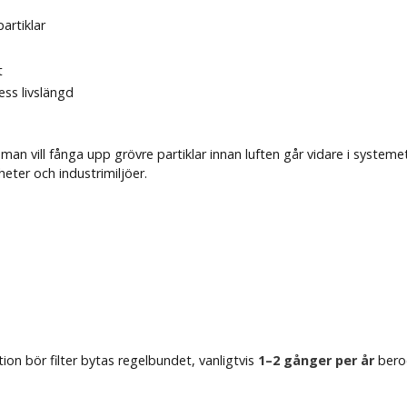
artiklar
t
ess livslängd
man vill fånga upp grövre partiklar innan luften går vidare i systemet
eter och industrimiljöer.
tion bör filter bytas regelbundet, vanligtvis
1–2 gånger per år
beroe