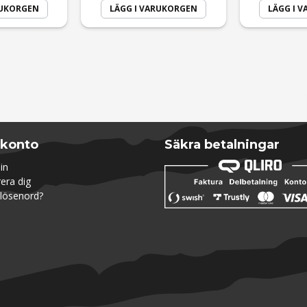
RUKORGEN
LÄGG I VARUKORGEN
LÄGG I 
 konto
Säkra betalningar
in
rera dig
lösenord?