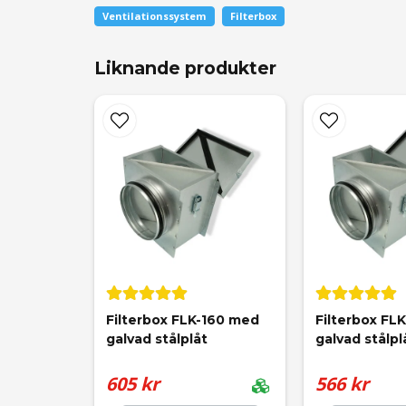
Anonym
Ventilationssystem
Filterbox
för 1 år sedan
Liknande produkter
name
Namn
Anders
för 2 år sedan
Anonym
Ja, ni får publicera min fråga
för 2 år sedan
Filterbox FLK-160 med 
Filterbox FL
Roland
galvad stålplåt
galvad stålpl
för 2 år sedan
605 kr
566 kr