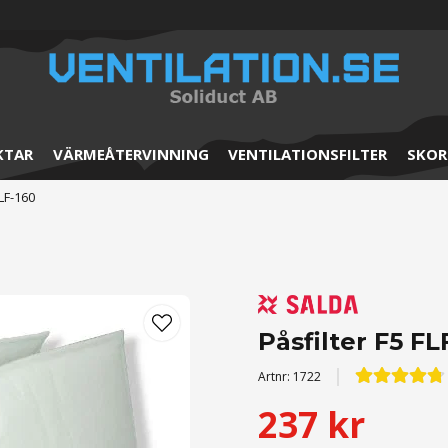
KTAR
VÄRMEÅTERVINNING
VENTILATIONSFILTER
SKOR
FLF-160
Påsfilter F5 FL
Artnr:
1722
237 kr