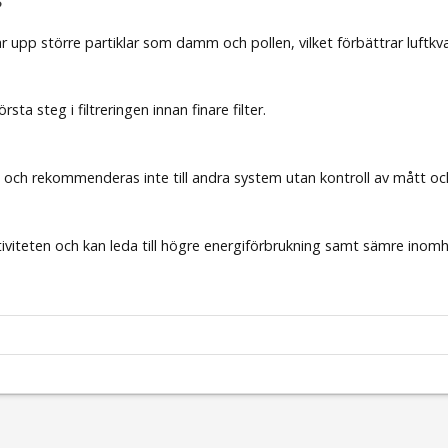
?
gar upp större partiklar som damm och pollen, vilket förbättrar luftkva
ta steg i filtreringen innan finare filter.
box och rekommenderas inte till andra system utan kontroll av mått o
ktiviteten och kan leda till högre energiförbrukning samt sämre inom