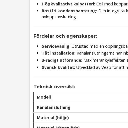
Högkvalitativt kylbatteri:
Coil med kopparrö
Rostfri kondenshantering:
Den integrerade 
avloppsanslutning.
Fördelar och egenskaper:
Servicevänlig:
Utrustad med en öppningsbar l
Tät installation:
Kanalanslutningarna har in
3-radigt utförande:
Maximerar kyleffekten ä
Svensk kvalitet:
Utvecklad av Veab för att m
Teknisk översikt:
Modell
Kanalanslutning
Material (hölje)
Material (dropplåda)