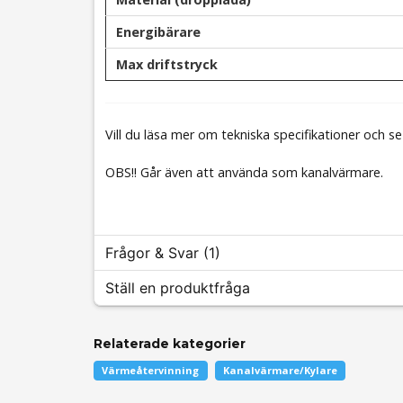
Energibärare
Max driftstryck
Vill du läsa mer om tekniska specifikationer och s
OBS!! Går även att använda som kanalvärmare.
Frågor & Svar (1)
Ställ en produktfråga
Tomas Krejci frågade
för 2 år sedan
Relaterade kategorier
question
kan man köra vatten i denna ocks??
Fråga oss något om denna produkten...
Värmeåtervinning
Kanalvärmare/Kylare
Butiken svarade