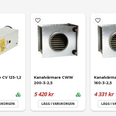
r att denna modell har dräneringskanal i botten som man kan använd
email
Mejladress
 CV 125-1,2
Kanalvärmare CWW 
Kanalvärm
200-3-2,5
160-3-2,5
5 420 kr
4 331 kr
RUKORGEN
LÄGG I VARUKORGEN
LÄGG I 
Skicka fråga