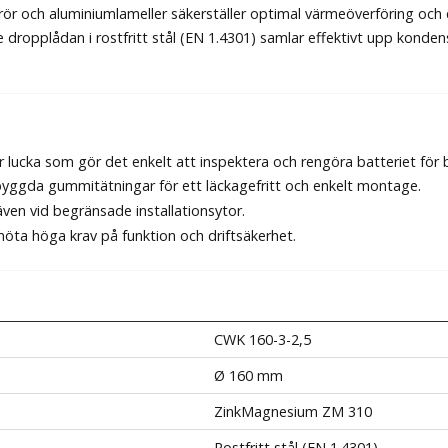
r och aluminiumlameller säkerställer optimal värmeöverföring och ef
dropplådan i rostfritt stål (EN 1.4301) samlar effektivt upp konden
ucka som gör det enkelt att inspektera och rengöra batteriet för b
byggda gummitätningar för ett läckagefritt och enkelt montage.
ven vid begränsade installationsytor.
öta höga krav på funktion och driftsäkerhet.
CWK 160-3-2,5
Ø 160 mm
ZinkMagnesium ZM 310
Rostfritt stål (EN 1.4301)