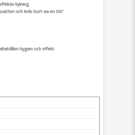
fektiv kylning.
svatten och leds bort via en G½”
ibehållen hygien och effekt.