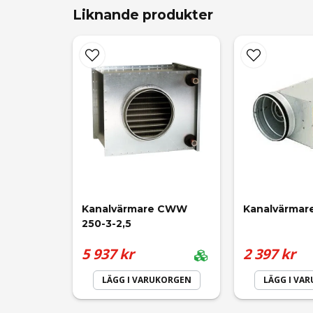
Liknande produkter
Visst går det. Den enda skillanden från CWW ä
name
Namn
Ja, ni får publicera min fråga
Kanalvärmare CWW 
Kanalvärmare
250-3-2,5
5 937 kr
2 397 kr
LÄGG I VARUKORGEN
LÄGG I VA