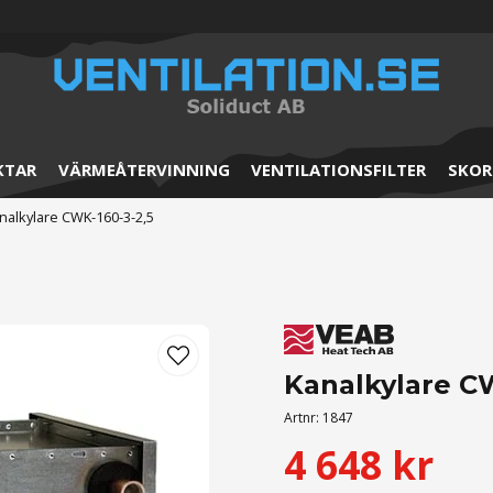
KTAR
VÄRMEÅTERVINNING
VENTILATIONSFILTER
SKOR
nalkylare CWK-160-3-2,5
Kanalkylare CW
Artnr:
1847
4 648 kr