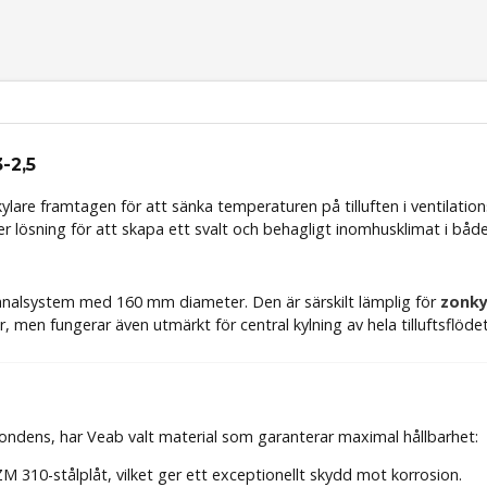
-2,5
ylare framtagen för att sänka temperaturen på tilluften i ventilat
er lösning för att skapa ett svalt och behagligt inomhusklimat i båd
 kanalsystem med 160 mm diameter. Den är särskilt lämplig för
zonky
, men fungerar även utmärkt för central kylning av hela tilluftsflödet
kondens, har Veab valt material som garanterar maximal hållbarhet:
i ZM 310-stålplåt, vilket ger ett exceptionellt skydd mot korrosion.