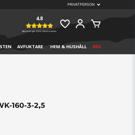
4.8
Baserat på
5262 recensioner
STEN
AVFUKTARE
HEM & HUSHÅLL
REA
K-160-3-2,5