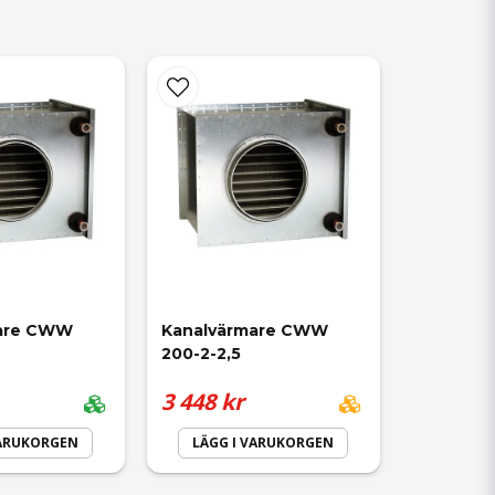
a om det blir kondens.
are CWW 
Kanalvärmare CWW 
200-2-2,5
3 448 kr
VARUKORGEN
LÄGG I VARUKORGEN