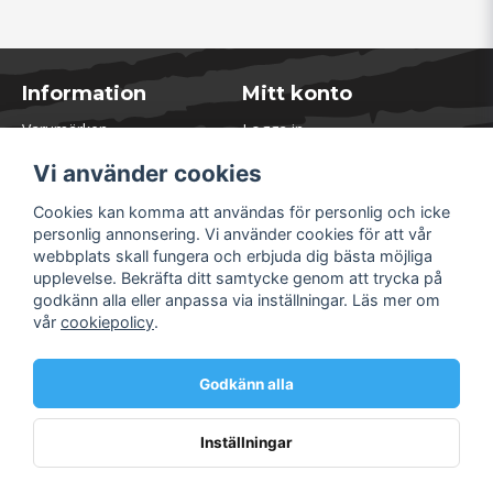
Information
Mitt konto
Varumärken
Logga in
Blogg
Registrera dig
Vi använder cookies
Kontakta oss
Glömt lösenord?
Presentkort
Cookies kan komma att användas för personlig och icke
Öppettider Lager
personlig annonsering. Vi använder cookies för att vår
Om Soliduct
webbplats skall fungera och erbjuda dig bästa möjliga
Soliduct & Ventilation.se
upplevelse. Bekräfta ditt samtycke genom att trycka på
Informationssidor
godkänn alla eller anpassa via inställningar. Läs mer om
Returer
vår
cookiepolicy
.
Villkor & Policy
Säkra betalningar
Godkänn alla
Inställningar