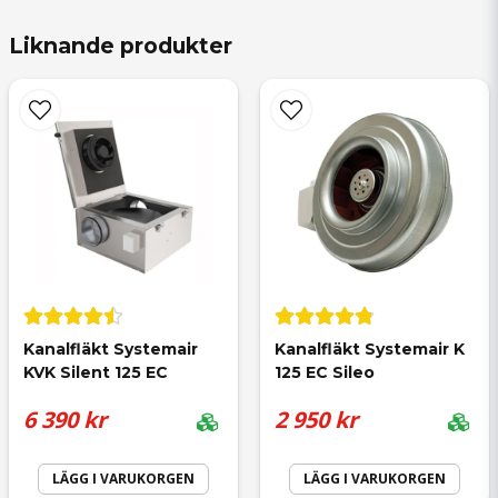
Hej
för 1 år sedan
Liknande produkter
Max temperatur är 70 grader på
genomströmningsluften.
name
Namn
email
Mejladress
Kanalfläkt Systemair 
Kanalfläkt Systemair K 
KVK Silent 125 EC
125 EC Sileo
Ja, ni får publicera min fråga
6 390 kr
2 950 kr
LÄGG I VARUKORGEN
LÄGG I VARUKORGEN