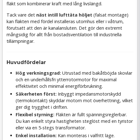
fläkt som kombinerar kraft med lång livslängd.
Tack vare det
näst intill lufttäta höljet
(falsat montage)
kan fläkten med fördel installeras utomhus eller i våtrum,
förutsatt att den är kanalansluten. Det gör den extremt
mångsidig för allt från bostadsventilation till industriella
tillämpningar.
Huvudfördelar
Hög verkningsgrad:
Utrustad med bakåtböjda skovlar
och en underhållsfri ytterrotormotor för maximal
effektivitet och minimal energiförbrukning.
Säkerheten först:
Inbyggt impedansmotorskydd
(termokontakt) skyddar motorn mot överhettning, vilket
ger dig trygghet i driften.
Flexibel styrning:
Fläkten är fullt spänningsreglerbar.
Du kan enkelt styra hastigheten steglöst med en tyristor
eller via en 5-stegs transformator.
Enkel installation:
Kan monteras i valfritt läge.