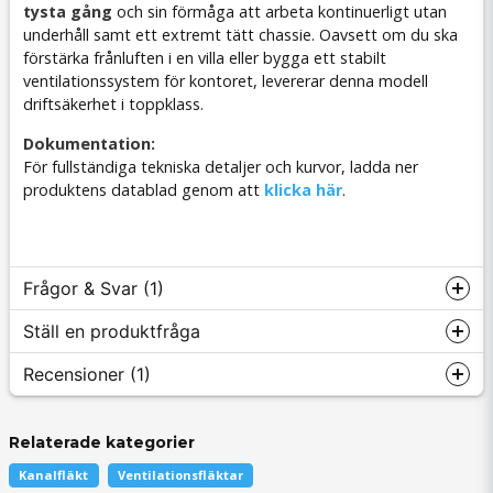
tysta gång
och sin förmåga att arbeta kontinuerligt utan
underhåll samt ett extremt tätt chassie. Oavsett om du ska
förstärka frånluften i en villa eller bygga ett stabilt
ventilationssystem för kontoret, levererar denna modell
driftsäkerhet i toppklass.
Dokumentation:
För fullständiga tekniska detaljer och kurvor, ladda ner
produktens datablad genom att
klicka här
.
Frågor & Svar (1)
Ställ en produktfråga
Recensioner (1)
göstawesterlund frågade
för 3 månader sedan
max temperatur genomströmmningsluft
Relaterade kategorier
question
Fråga oss något om denna produkten...
Butiken svarade
Christo
Kanalfläkt
Ventilationsfläktar