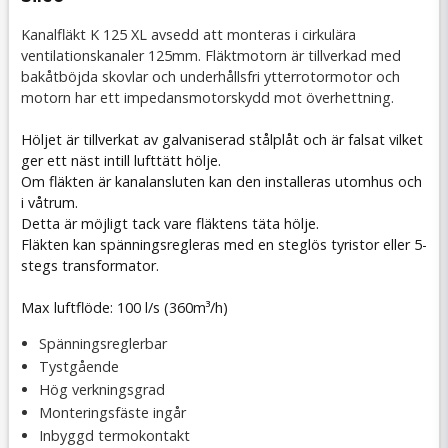
Kanalfläkt K 125 XL avsedd att monteras i cirkulära
ventilationskanaler 125mm. Fläktmotorn är tillverkad med
bakåtböjda skovlar och underhållsfri ytterrotormotor och
motorn har ett impedansmotorskydd mot överhettning.
Höljet är tillverkat av galvaniserad stålplåt och är falsat vilket
ger ett näst intill lufttätt hölje.
Om fläkten är kanalansluten kan den installeras utomhus och
i våtrum.
Detta är möjligt tack vare fläktens täta hölje.
Fläkten kan spänningsregleras med en steglös tyristor eller 5-
stegs transformator.
Max luftflöde: 100 l/s (360m³/h)
Spänningsreglerbar
Tystgående
Hög verkningsgrad
Monteringsfäste ingår
Inbyggd termokontakt