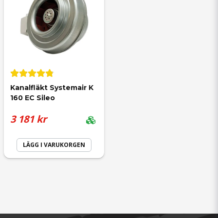
Anonym
för 1 år sedan
Enkel att installera , tyst , funkar bra
Kanalfläkt Systemair K 
160 EC Sileo
Stefan
3 181 kr
för 1 år sedan
LÄGG I VARUKORGEN