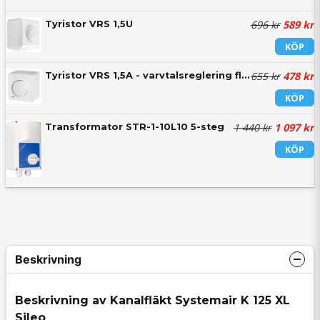
696 kr
589 kr
Tyristor VRS 1,5U
KÖP
655 kr
478 kr
Tyristor VRS 1,5A - varvtalsreglering fläktar
KÖP
1 440 kr
1 097 kr
Transformator STR-1-10L10 5-steg
KÖP
Beskrivning
Beskrivning av Kanalfläkt Systemair K 125 XL
Sileo