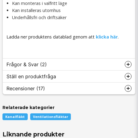
Kan monteras i valfritt läge
Kan installeras utomhus
Underhållsfri och driftsäker
Ladda ner produktens datablad genom att
klicka här
.
Frågor & Svar (2)
Ställ en produktfråga
Recensioner (17)
Per frågade
för 4 månader sedan
Kan man använda denna och SIFs radon från under
plattan?
Relaterade kategorier
question
Fråga oss något om denna produkten...
Mats
Kanalfläkt
Ventilationsfläktar
Butiken svarade
för 4 månader sedan
Hej
Liknande produkter