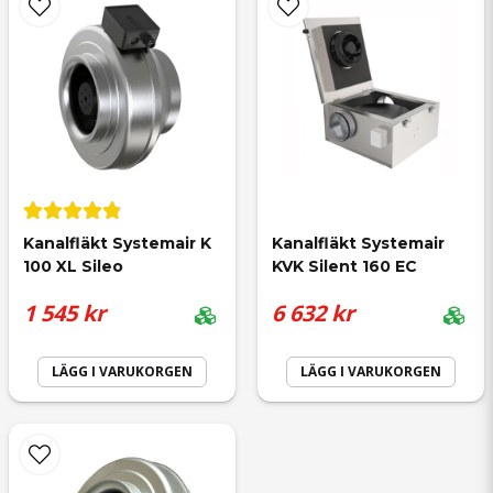
Skicka fråga
för 9 månader sedan
Per-Olof
för 1 år sedan
Kanalfläkt Systemair K 
Kanalfläkt Systemair 
Sven
100 XL Sileo
KVK Silent 160 EC
för 1 år sedan
1 545 kr
6 632 kr
Nu blev det fart på luften/Sven
LÄGG I VARUKORGEN
LÄGG I VARUKORGEN
Lasse
för 1 år sedan