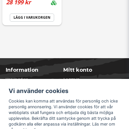
28 199 kr
LÄGG I VARUKORGEN
Information
Mitt konto
Varumärken
Logga in
Blogg
Registrera dig
Vi använder cookies
Kontakta oss
Glömt lösenord?
Presentkort
Cookies kan komma att användas för personlig och icke
Öppettider Lager
personlig annonsering. Vi använder cookies för att vår
Om Soliduct
webbplats skall fungera och erbjuda dig bästa möjliga
Soliduct & Ventilation.se
upplevelse. Bekräfta ditt samtycke genom att trycka på
Informationssidor
godkänn alla eller anpassa via inställningar. Läs mer om
Returer