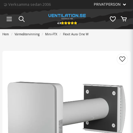
🏆 Störst på ventilation
4.8
Hem
Värmeåtervinning
Mini-FTX
Flexit Aura One W