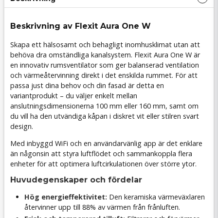
Beskrivning av Flexit Aura One W
Skapa ett hälsosamt och behagligt inomhusklimat utan att
behöva dra omständliga kanalsystem. Flexit Aura One W är
en innovativ rumsventilator som ger balanserad ventilation
och värmeåtervinning direkt i det enskilda rummet. För att
passa just dina behov och din fasad är detta en
variantprodukt – du väljer enkelt mellan
anslutningsdimensionerna 100 mm eller 160 mm, samt om
du vill ha den utvändiga kåpan i diskret vit eller stilren svart
design.
Med inbyggd WiFi och en användarvänlig app är det enklare
än någonsin att styra luftflödet och sammankoppla flera
enheter för att optimera luftcirkulationen över större ytor.
Huvudegenskaper och fördelar
Hög energieffektivitet:
Den keramiska värmeväxlaren
återvinner upp till 88% av värmen från frånluften.