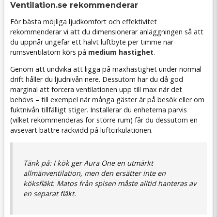
Ventilation.se rekommenderar
För bästa möjliga ljudkomfort och effektivitet
rekommenderar vi att du dimensionerar anläggningen så att
du uppnår ungefär ett halvt luftbyte per timme när
rumsventilatorn körs på
medium hastighet
.
Genom att undvika att ligga på maxhastighet under normal
drift håller du ljudnivån nere. Dessutom har du då god
marginal att forcera ventilationen upp till max när det
behövs – till exempel när många gäster är på besök eller om
fuktnivån tillfälligt stiger. Installerar du enheterna parvis
(vilket rekommenderas för större rum) får du dessutom en
avsevärt bättre räckvidd på luftcirkulationen.
Tänk på: I kök ger Aura One en utmärkt
allmänventilation, men den ersätter inte en
köksfläkt. Matos från spisen måste alltid hanteras av
en separat fläkt.