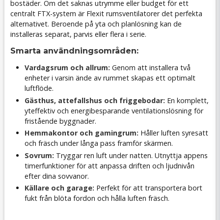
bostäder. Om det saknas utrymme eller budget för ett
centralt FTX-system är Flexit rumsventilatorer det perfekta
alternativet. Beroende på yta och planlösning kan de
installeras separat, parvis eller flera i serie.
Smarta användningsområden:
Vardagsrum och allrum:
Genom att installera två
enheter i varsin ände av rummet skapas ett optimalt
luftflöde.
Gästhus, attefallshus och friggebodar:
En komplett,
yteffektiv och energibesparande ventilationslösning för
fristående byggnader.
Hemmakontor och gamingrum:
Håller luften syresatt
och fräsch under långa pass framför skärmen.
Sovrum:
Tryggar ren luft under natten. Utnyttja appens
timerfunktioner för att anpassa driften och ljudnivån
efter dina sovvanor.
Källare och garage:
Perfekt för att transportera bort
fukt från blöta fordon och hålla luften fräsch.