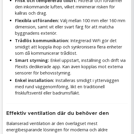
Frisk och tempererad tilluft:
Filtrerar och förvärmer
den inkommande luften, vilket minimerar risken för
kallras och drag.
Flexibla utföranden:
Välj mellan 100 mm eller 160 mm
dimension, samt vit eller svart färg för att matcha
byggnadens exteriör.
Trådlös kommunikation:
Integrerad WiFi gör det
smidigt att koppla ihop och synkronisera flera enheter
som då kommunicerar trådlöst.
Smart styrning:
Enkel uppstart, inställning och drift via
Flexits dedikerade app. Kan även kopplas mot externa
sensorer för behovsstyrning.
Enkel installation:
Installeras smidigt i ytterväggen
med rund väggenomföring, likt en traditionell
friskluftsventil eller badrumsfläkt.
Effektiv ventilation där du behöver den
Balanserad ventilation är den överlägset mest
energibesparande lösningen för moderna och äldre