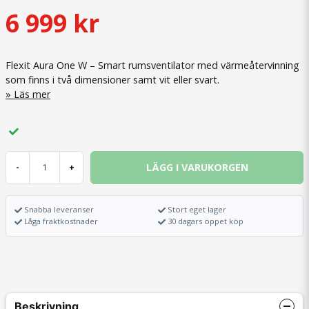
6 999 kr
Flexit Aura One W – Smart rumsventilator med värmeåtervinning
som finns i två dimensioner samt vit eller svart.
Läs mer
LÄGG I VARUKORGEN
-
+
Snabba leveranser
Stort eget lager
Låga fraktkostnader
30 dagars öppet köp
Beskrivning