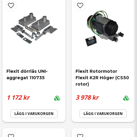
name
Namn
email
Mejladress
Flexit dörrlås UNI-
Flexit Rotormotor 
aggregat 110735
Flexit K2R Höger (CS50 
rotor)
Ja, ni får publicera min fråga
1 172 kr
3 978 kr
LÄGG I VARUKORGEN
LÄGG I VARUKORGEN