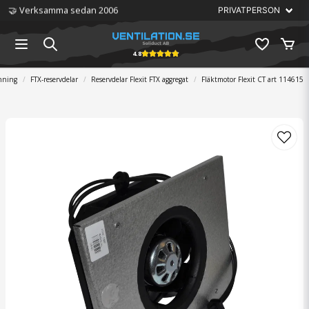
🤝 Verksamma sedan 2006
4.8
nning
FTX-reservdelar
Reservdelar Flexit FTX aggregat
Fläktmotor Flexit CT art 114615