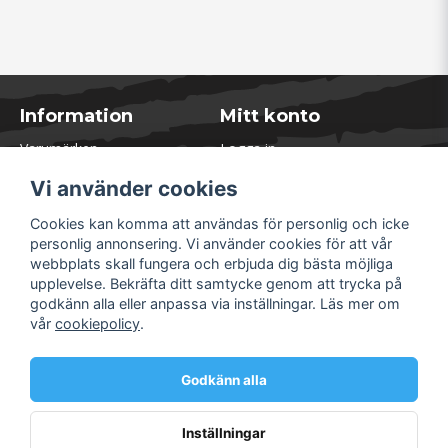
Information
Mitt konto
Varumärken
Logga in
Blogg
Registrera dig
Vi använder cookies
Kontakta oss
Glömt lösenord?
Presentkort
Cookies kan komma att användas för personlig och icke
Öppettider Lager
personlig annonsering. Vi använder cookies för att vår
Om Soliduct
webbplats skall fungera och erbjuda dig bästa möjliga
Soliduct & Ventilation.se
upplevelse. Bekräfta ditt samtycke genom att trycka på
Informationssidor
godkänn alla eller anpassa via inställningar. Läs mer om
Returer
vår
cookiepolicy
.
Villkor & Policy
Säkra betalningar
Godkänn alla
Inställningar