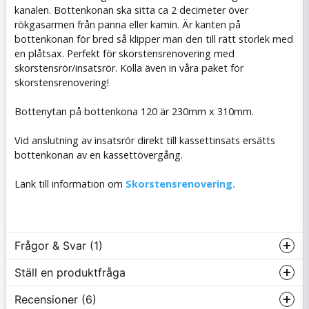
kanalen. Bottenkonan ska sitta ca 2 decimeter över
rökgasarmen från panna eller kamin. Är kanten på
bottenkonan för bred så klipper man den till rätt storlek med
en plåtsax. Perfekt för skorstensrenovering med
skorstensrör/insatsrör. Kolla även in våra paket för
skorstensrenovering!
Bottenytan på bottenkona 120 är 230mm x 310mm.
Vid anslutning av insatsrör direkt till kassettinsats ersätts
bottenkonan av en kassettövergång.
Länk till information om
Skorstensrenovering.
Frågor & Svar (1)
Ställ en produktfråga
Recensioner (6)
Lars Ingevald Svensson frågade
för 1 år sedan