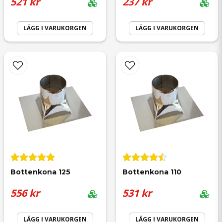
521 kr
237 kr
för 1 år sedan
Bra passform, bra finish
LÄGG I VARUKORGEN
LÄGG I VARUKORGEN
Anonym
Skicka fråga
för 2 år sedan
Jörgen
för 2 år sedan
Bottenkona 125
Bottenkona 110
556 kr
531 kr
LÄGG I VARUKORGEN
LÄGG I VARUKORGEN