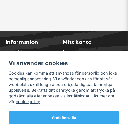
Information
Mitt konto
Varumärken
Logga in
Blogg
Registrera dig
Vi använder cookies
Kontakta oss
Glömt lösenord?
Presentkort
Cookies kan komma att användas för personlig och icke
Öppettider Lager
personlig annonsering. Vi använder cookies för att vår
Om Soliduct
webbplats skall fungera och erbjuda dig bästa möjliga
Soliduct & Ventilation.se
upplevelse. Bekräfta ditt samtycke genom att trycka på
Informationssidor
godkänn alla eller anpassa via inställningar. Läs mer om
Returer
vår
cookiepolicy
.
Villkor & Policy
Säkra betalningar
Godkänn alla