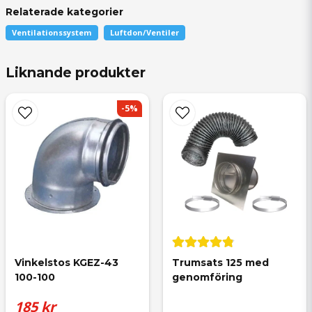
Relaterade kategorier
Ventilationssystem
Luftdon/Ventiler
question
Fråga oss något om denna produkten...
Liknande produkter
-5%
name
Namn
email
Mejladress
Vinkelstos KGEZ-43 
Trumsats 125 med 
100-100
genomföring
185 kr
Ja, ni får publicera min fråga