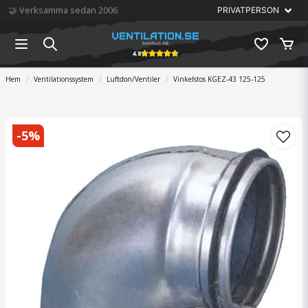
🏆 Störst på ventilation
4.8
Hem
Ventilationssystem
Luftdon/Ventiler
Vinkelstos KGEZ-43 125-125
-
5
%