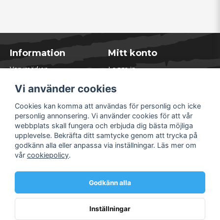
Information
Mitt konto
Varumärken
Logga in
Blogg
Registrera dig
Vi använder cookies
Kontakta oss
Glömt lösenord?
Presentkort
Cookies kan komma att användas för personlig och icke
Öppettider Lager
personlig annonsering. Vi använder cookies för att vår
Om Soliduct
webbplats skall fungera och erbjuda dig bästa möjliga
Soliduct & Ventilation.se
upplevelse. Bekräfta ditt samtycke genom att trycka på
Informationssidor
godkänn alla eller anpassa via inställningar. Läs mer om
Returer
vår
cookiepolicy
.
Villkor & Policy
Säkra betalningar
Godkänn alla
Inställningar