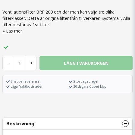
Ventilationsfilter BRF 200 och där man kan välja tre olika
filterklasser. Detta är originalfilter från tillverkaren Systemair. Alla
filter består av 1st filter.
Läs mer
LÄGG I VARUKORGEN
-
+
Snabba leveranser
Stort eget lager
Låga fraktkostnader
30 dagars öppet köp
Beskrivning