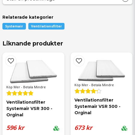
Filterspecifikation
Relaterade kategorier
Tillverkare
Systemair
Systemair
Ventilationsfilter
Passar till
Systemair Save VSR 300
question
Fråga oss något om denna produkten...
Antal filter i paketet
2
Liknande produkter
Tilluftsfilter mått
385x265x24
Tilluftsfilter filterklass
ePM1 60%
Frånluftsfilter mått
386x198x24
name
Frånluftsfilter filterklass
ePM10 50%
Namn
Köp Mer - Betala Mindre
Köp Mer - Betala Mindre
Ventilationsfilter 
Ventilationsfilter 
email
Systemair VSR 500 - 
Mejladress
Systemair VSR 300 - 
Orginal
Orginal
596 kr
673 kr