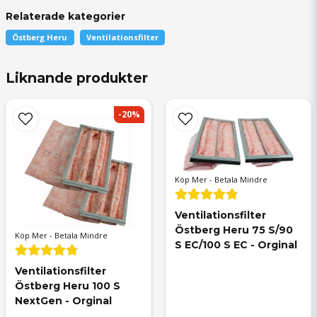
Relaterade kategorier
Östberg Heru
Ventilationsfilter
question
Fråga oss något om denna produkten...
Liknande produkter
-20%
name
Namn
Köp Mer - Betala Mindre
Ventilationsfilter 
email
Mejladress
Östberg Heru 75 S/90 
Köp Mer - Betala Mindre
S EC/100 S EC - Orginal
Ventilationsfilter 
Östberg Heru 100 S 
NextGen - Orginal
Ja, ni får publicera min fråga