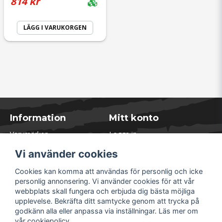
814 kr
LÄGG I VARUKORGEN
Information
Mitt konto
Varumärken
Logga in
Blogg
Registrera dig
Vi använder cookies
Kontakta oss
Glömt lösenord?
Presentkort
Cookies kan komma att användas för personlig och icke
Öppettider Lager
personlig annonsering. Vi använder cookies för att vår
Om Soliduct
webbplats skall fungera och erbjuda dig bästa möjliga
Soliduct & Ventilation.se
upplevelse. Bekräfta ditt samtycke genom att trycka på
Informationssidor
godkänn alla eller anpassa via inställningar. Läs mer om
Returer
vår
cookiepolicy
.