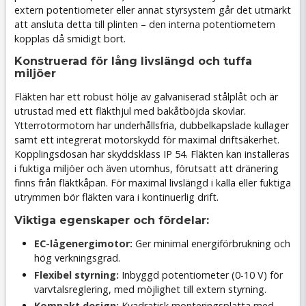
extern potentiometer eller annat styrsystem går det utmärkt
att ansluta detta till plinten – den interna potentiometern
kopplas då smidigt bort.
Konstruerad för lång livslängd och tuffa
miljöer
Fläkten har ett robust hölje av galvaniserad stålplåt och är
utrustad med ett fläkthjul med bakåtböjda skovlar.
Ytterrotormotorn har underhållsfria, dubbelkapslade kullager
samt ett integrerat motorskydd för maximal driftsäkerhet.
Kopplingsdosan har skyddsklass IP 54. Fläkten kan installeras
i fuktiga miljöer och även utomhus, förutsatt att dränering
finns från fläktkåpan. För maximal livslängd i kalla eller fuktiga
utrymmen bör fläkten vara i kontinuerlig drift.
Viktiga egenskaper och fördelar:
EC-lågenergimotor:
Ger minimal energiförbrukning och
hög verkningsgrad.
Flexibel styrning:
Inbyggd potentiometer (0-10 V) för
varvtalsreglering, med möjlighet till extern styrning.
Kompakt design:
Kvadratisk monteringsplatta med