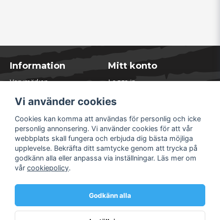
Information
Mitt konto
Varumärken
Logga in
Blogg
Registrera dig
Vi använder cookies
Kontakta oss
Glömt lösenord?
Presentkort
Cookies kan komma att användas för personlig och icke
Öppettider Lager
personlig annonsering. Vi använder cookies för att vår
Om Soliduct
webbplats skall fungera och erbjuda dig bästa möjliga
Soliduct & Ventilation.se
upplevelse. Bekräfta ditt samtycke genom att trycka på
Informationssidor
godkänn alla eller anpassa via inställningar. Läs mer om
Returer
vår
cookiepolicy
.
Villkor & Policy
Säkra betalningar
Godkänn alla