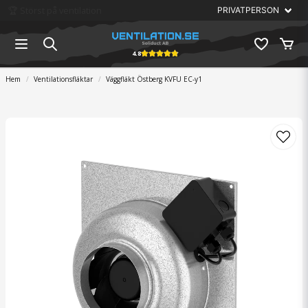
🏆 Störst på ventilation
4.8
Hem
Ventilationsfläktar
Väggfläkt Östberg KVFU EC-y1