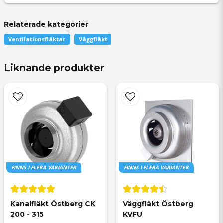
Relaterade kategorier
Ventilationsfläktar
Väggfläkt
question
Fråga oss något om denna produkten...
Liknande produkter
name
Namn
FINNS I FLERA VARIANTER
FINNS I FLERA VARIANTER
email
Mejladress
Kanalfläkt Östberg CK 
Väggfläkt Östberg 
200 - 315
KVFU