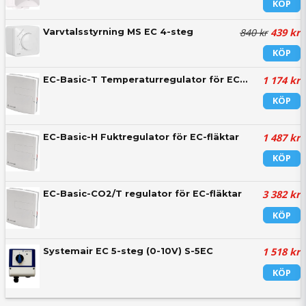
KÖP
840 kr
439 kr
Varvtalsstyrning MS EC 4-steg
KÖP
1 174 kr
EC-Basic-T Temperaturregulator för EC-fläktar
KÖP
1 487 kr
EC-Basic-H Fuktregulator för EC-fläktar
KÖP
3 382 kr
EC-Basic-CO2/T regulator för EC-fläktar
KÖP
1 518 kr
Systemair EC 5-steg (0-10V) S-5EC
KÖP