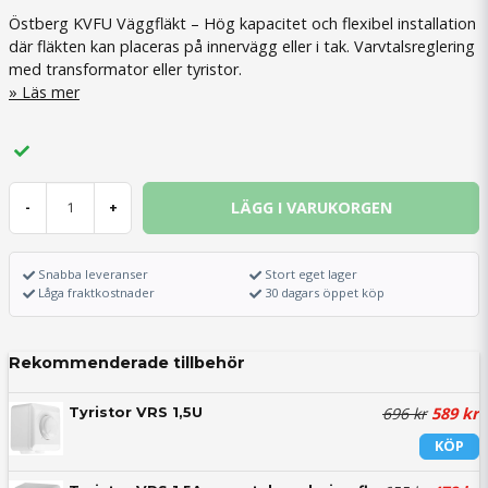
Östberg KVFU Väggfläkt – Hög kapacitet och flexibel installation
där fläkten kan placeras på innervägg eller i tak. Varvtalsreglering
med transformator eller tyristor.
Läs mer
LÄGG I VARUKORGEN
-
+
Snabba leveranser
Stort eget lager
Låga fraktkostnader
30 dagars öppet köp
Rekommenderade tillbehör
696 kr
589 kr
Tyristor VRS 1,5U
KÖP