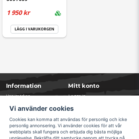
1 950 kr
LÄGG I VARUKORGEN
Information
Mitt konto
Varumärken
Logga in
Blogg
Registrera dig
Vi använder cookies
Kontakta oss
Glömt lösenord?
Presentkort
Cookies kan komma att användas för personlig och icke
Öppettider Lager
personlig annonsering. Vi använder cookies för att vår
Om Soliduct
webbplats skall fungera och erbjuda dig bästa möjliga
Soliduct & Ventilation.se
upplevelse. Bekräfta ditt samtycke genom att trycka på