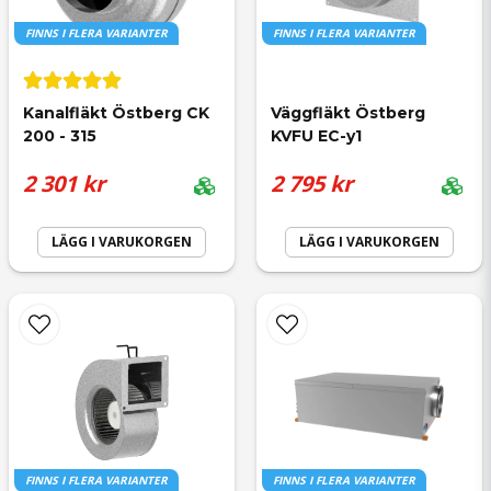
Mejladress
FINNS I FLERA VARIANTER
FINNS I FLERA VARIANTER
arne bengtsson frågade
för 3 månader sedan
Kanalfläkt Östberg CK 
Väggfläkt Östberg 
vad är skilnaden på A1 och C1 varianten.
200 - 315
KVFU EC-y1
Ja, ni får publicera min fråga
Butiken svarade
2 301 kr
2 795 kr
Hej
LÄGG I VARUKORGEN
LÄGG I VARUKORGEN
C1 har kraftigare motor och därför större maxflöde.
Skicka fråga
FINNS I FLERA VARIANTER
FINNS I FLERA VARIANTER