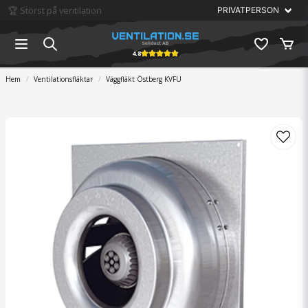
🏆 Störst på ventilation
4.8
Hem
Ventilationsfläktar
Väggfläkt Östberg KVFU