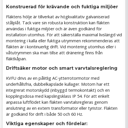
Konstruerad för krävande och fuktiga miljöer
Fläktens hölje är tillverkat av högkvalitativ galvaniserad
stålplåt. Tack vare sin robusta konstruktion kan fläkten
användas i fuktiga miljöer och är även godkänd för
installation utomhus. För att säkerställa maximal livslängd vid
montering i kalla eller fuktiga utrymmen rekommenderas att
fläkten är i kontinuerlig drift. Vid montering utomhus eller i
våtutrymmen ska man tillse att dränering finns från
fläktkåpan.
Driftsäker motor och smart varvtalsreglering
KVFU drivs av en pålitlig AC-ytterrotormotor med
underhållsfria, dubbelkapslade kullager. Motorn har ett
integrerat motorskydd (inbyggd termokontakt) och en
kopplingsdosa med kapslingsklass IP 54. För att enkelt
anpassa luftflödet kan fläkten varvtalsregleras genom
anslutning av en extern transformator eller tyristor. Fläkten
är godkänd för drift i både 50 och 60 Hz.
Viktiga egenskaper och fördelar: