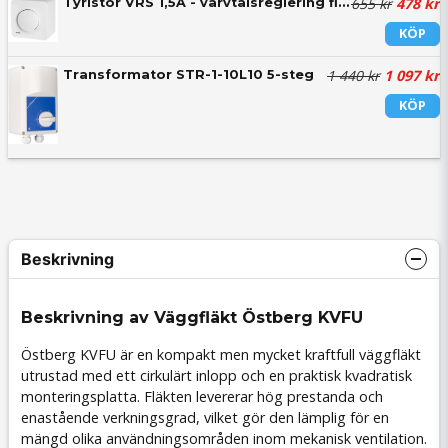
655 kr
478 kr
Tyristor VRS 1,5A - varvtalsreglering fläktar
KÖP
1 440 kr
1 097 kr
Transformator STR-1-10L10 5-steg
KÖP
Beskrivning
Beskrivning av Väggfläkt Östberg KVFU
Östberg KVFU är en kompakt men mycket kraftfull väggfläkt
utrustad med ett cirkulärt inlopp och en praktisk kvadratisk
monteringsplatta. Fläkten levererar hög prestanda och
enastående verkningsgrad, vilket gör den lämplig för en
mängd olika användningsområden inom mekanisk ventilation.