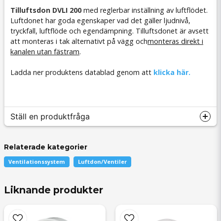
Tilluftsdon
DVLI 200
med reglerbar inställning av luftflödet.
Luftdonet har goda egenskaper vad det gäller ljudnivå,
tryckfall, luftflöde och egendämpning. Tilluftsdonet är avsett
att monteras i tak alternativt på vägg och
monteras direkt i
kanalen utan fästram
.
Ladda ner produktens datablad genom att
klicka här.
Ställ en produktfråga
Relaterade kategorier
Ventilationssystem
Luftdon/Ventiler
question
Fråga oss något om denna produkten...
Liknande produkter