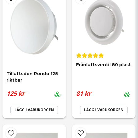
name
Namn
email
Mejladress
Frånluftsventil 80 plast
Tilluftsdon Rondo 125 
riktbar
Ja, ni får publicera min fråga
125 kr
81 kr
LÄGG I VARUKORGEN
LÄGG I VARUKORGEN