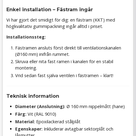
Enkel installation – Fästram ingår
Vi har gjort det smidigt för dig: en fästram (KKT) med
högkvalitativ gummipackning ingår alltid i priset.
Installationssteg:
Fästramen ansluts först direkt till ventilationskanalen
(Ø160 mm) inifrån rummet.
Skruva eller nita fast ramen i kanalen för en stabil
montering.
Vrid sedan fast själva ventilen i fästramen – klart!
Teknisk information
Diameter (Anslutning)
: Ø 160 mm nippelmått (hane)
Färg:
Vit (RAL 9010)
Material:
Epoxilackerad stålplåt
Egenskaper:
Inkluderar avtagbar sektorplåt och
låsmutter