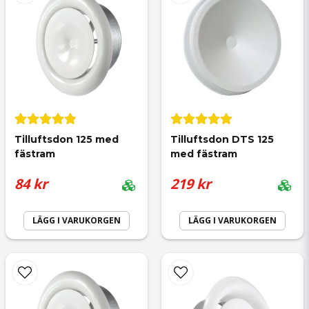
email
Mejladress
Tilluftsdon 125 med 
Tilluftsdon DTS 125 
fästram
med fästram
Ja, ni får publicera min fråga
84 kr
219 kr
LÄGG I VARUKORGEN
LÄGG I VARUKORGEN
Skicka fråga