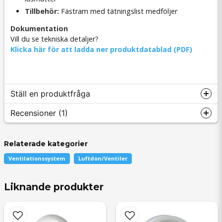
Tillbehör:
Fästram med tätningslist medföljer
Dokumentation
Vill du se tekniska detaljer?
Klicka här för att ladda ner produktdatablad (PDF)
Ställ en produktfråga
Recensioner (1)
Relaterade kategorier
question
Fråga oss något om denna produkten...
Jimmie
Ventilationssystem
Luftdon/Ventiler
för 2 år sedan
Liknande produkter
name
Namn