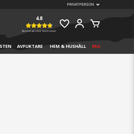
4.8
Baserat på
5262 recensioner
STEN
AVFUKTARE
HEM & HUSHÅLL
REA