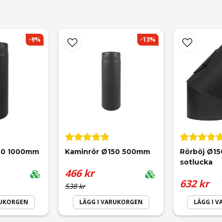
t passar utan problem inuti.
-9%
-13%
email
Mejladress
50 1000mm
Kaminrör Ø150 500mm
Rörböj Ø15
sotlucka
466 kr
632 kr
538 kr
RUKORGEN
LÄGG I VARUKORGEN
LÄGG I 
Skicka fråga