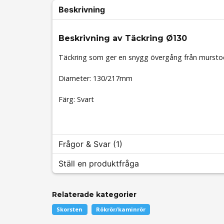
Beskrivning
Beskrivning av Täckring Ø130
Täckring som ger en snygg övergång från murstock
Diameter: 130/217mm
Färg: Svart
Frågor & Svar (1)
Ställ en produktfråga
Samuel Stedt frågade
för 2 år sedan
Relaterade kategorier
question
Är täckringen anpassad för rör med 130 mm diamet
Fråga oss något om denna produkten...
Skorsten
Rökrör/kaminrör
Butiken svarade