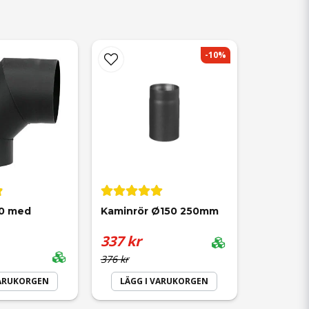
-10%
0 med 
Kaminrör Ø150 250mm
337 kr
376 kr
VARUKORGEN
LÄGG I VARUKORGEN