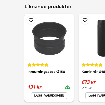
Liknande produkter
Täckring 130 är gjorda för kaminrör 130 så röre
name
Namn
Ja, ni får publicera min fråga
Inmurningsstos Ø150
Kaminrör Ø1
673 kr
191 kr
736 kr
LÄGG I VARUKORGEN
LÄGG I VA