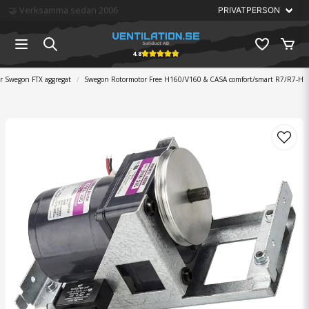
🏆 Störst på ventilation
4.8
ar Swegon FTX aggregat
Swegon Rotormotor Free H160/V160 & CASA comfort/smart R7/R7-H