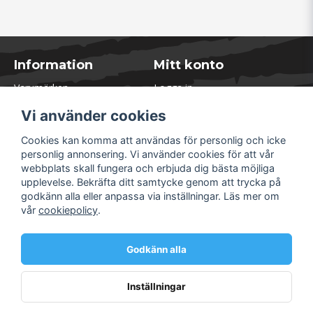
Information
Mitt konto
Varumärken
Logga in
Blogg
Registrera dig
Vi använder cookies
Kontakta oss
Glömt lösenord?
Presentkort
Cookies kan komma att användas för personlig och icke
Öppettider Lager
personlig annonsering. Vi använder cookies för att vår
Om Soliduct
webbplats skall fungera och erbjuda dig bästa möjliga
Soliduct & Ventilation.se
upplevelse. Bekräfta ditt samtycke genom att trycka på
Informationssidor
godkänn alla eller anpassa via inställningar. Läs mer om
Returer
vår
cookiepolicy
.
Villkor & Policy
Säkra betalningar
Godkänn alla
Inställningar