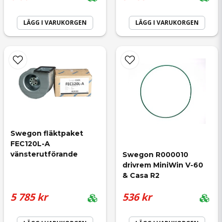
Ja, ni får publicera min fråga
LÄGG I VARUKORGEN
LÄGG I VARUKORGEN
Skicka fråga
Swegon fläktpaket 
FEC120L-A 
vänsterutförande
Swegon R000010 
drivrem MiniWin V-60 
& Casa R2
5 785 kr
536 kr