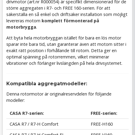
drivmotor (art.nr R000054) är specifikt dimensionerad för de
större aggregaten i R7- och FREE 160-serien. För att
säkerställa en så enkel och driftsäker installation som möjligt
levereras motorn
komplett förmonterad på
motorbrygga
.
Att byta hela motorbryggan istället för bara en lös motor
sparar inte bara tid, utan garanterar även att motorn sitter i
exakt rätt position i förhållande till rotorn. Detta ger en
optimal spänning på rotorremmen, vilket minimerar
vibrationer och förlänger livslängden på hela drivsystemet.
Kompatibla aggregatmodeller:
Denna rotormotor är originalreservdelen för följande
modeller:
CASA R7-serien:
FREE-serien:
CASA R7 / R7-H Comfort
FREE-H160
CASA R7 / R7-H Comfort EL
FREE-V160