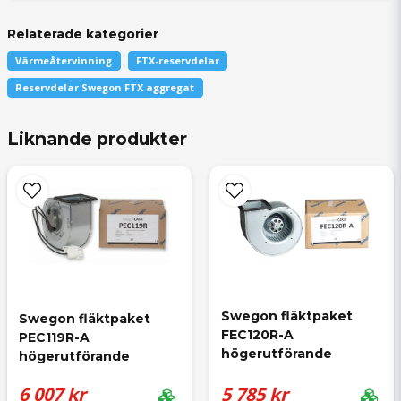
Relaterade kategorier
Värmeåtervinning
FTX-reservdelar
question
Fråga oss något om denna produkten...
Reservdelar Swegon FTX aggregat
Liknande produkter
name
Namn
email
Mejladress
Swegon fläktpaket 
Swegon fläktpaket 
FEC120R-A 
PEC119R-A 
högerutförande
högerutförande
6 007 kr
5 785 kr