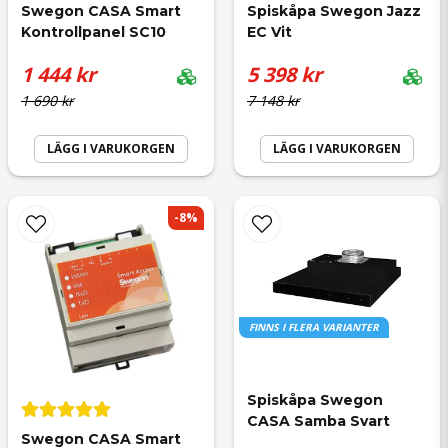
Swegon CASA Smart 
Spiskåpa Swegon Jazz 
Kontrollpanel SC10
EC Vit
Ja, ni får publicera min fråga
1 444 kr
5 398 kr
1 690 kr
7 148 kr
LÄGG I VARUKORGEN
LÄGG I VARUKORGEN
Skicka fråga
-8%
FINNS I FLERA VARIANTER
Spiskåpa Swegon 
CASA Samba Svart
Swegon CASA Smart 