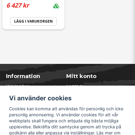
6 427 kr
LÄGG I VARUKORGEN
Information
Mitt konto
Varumärken
Logga in
Blogg
Registrera dig
Vi använder cookies
Kontakta oss
Glömt lösenord?
Presentkort
Cookies kan komma att användas för personlig och icke
Öppettider Lager
personlig annonsering. Vi använder cookies för att vår
Om Soliduct
webbplats skall fungera och erbjuda dig bästa möjliga
Soliduct & Ventilation.se
upplevelse. Bekräfta ditt samtycke genom att trycka på
Informationssidor
godkänn alla eller anpassa via inställningar. Läs mer om