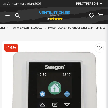
🏆 Störst på ventilation
4.8
behör
Tillbehör Swegon FTX aggregat
Swegon CASA Smart Kontrollpanel SC14 10m kabel
-
14
%