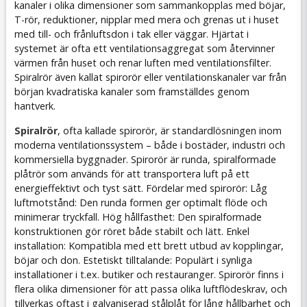
kanaler i olika dimensioner som sammankopplas med böjar,
T-rör, reduktioner, nipplar med mera och grenas ut i huset
med till- och frånluftsdon i tak eller väggar. Hjärtat i
systemet är ofta ett ventilationsaggregat som återvinner
värmen från huset och renar luften med ventilationsfilter.
Spiralrör även kallat spirorör eller ventilationskanaler var från
början kvadratiska kanaler som framställdes genom
hantverk.
Spiralrör
, ofta kallade spirorör, är standardlösningen inom
moderna ventilationssystem – både i bostäder, industri och
kommersiella byggnader. Spirorör är runda, spiralformade
plåtrör som används för att transportera luft på ett
energieffektivt och tyst sätt. Fördelar med spirorör: Låg
luftmotstånd: Den runda formen ger optimalt flöde och
minimerar tryckfall. Hög hållfasthet: Den spiralformade
konstruktionen gör röret både stabilt och lätt. Enkel
installation: Kompatibla med ett brett utbud av kopplingar,
böjar och don. Estetiskt tilltalande: Populärt i synliga
installationer i t.ex. butiker och restauranger. Spirorör finns i
flera olika dimensioner för att passa olika luftflödeskrav, och
tillverkas oftast i galvaniserad stålplåt för lång hållbarhet och