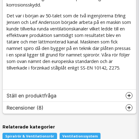
korrosionsskydd.
Det var i början av 50-talet som de två ingenjörerna Erling
Jensen och Leif Andersson började arbeta på en maskin som
kunde tillverka runda ventilationskanaler vilket ledde till en
effektivare produktion samtidigt som resultatet blev en
tätare och mer lättmonterad kanal. Maskinen som fick
namnet spiro då den bygger på en teknik där plåten pressas
i en spiral ligger till grund för namnet spirorör. Våra rör följer
som ovan nämnt den europeiska standarden och är
tillverkade i förzinkad stålplåt enligt SS-EN 10142, Z275.
Ställ en produktfråga
Recensioner (8)
Relaterade kategorier
question
Fråga oss något om denna produkten...
Dan Roger
Spiralrör & Ventilationsrör
Ventilationssystem