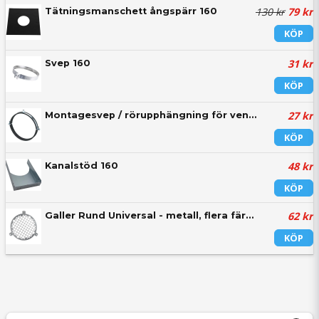
130 kr
79 kr
Tätningsmanschett ångspärr 160
KÖP
31 kr
Svep 160
KÖP
27 kr
Montagesvep / rörupphängning för ventilationrör - flera dimensioner
KÖP
48 kr
Kanalstöd 160
KÖP
62 kr
Galler Rund Universal - metall, flera färger
KÖP