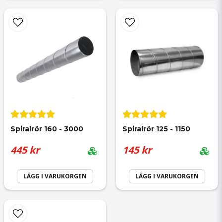
Gunnar
för 2 år sedan
Skicka fråga
Inget att anmärka på produkten
Arman
för 2 år sedan
Jag uppskattar den snabba leveransen.
Spiralrör 160 - 3000
Spiralrör 125 - 1150
445 kr
145 kr
Carl Mikael
LÄGG I VARUKORGEN
LÄGG I VARUKORGEN
för 2 år sedan
Jackie Tommy Peter