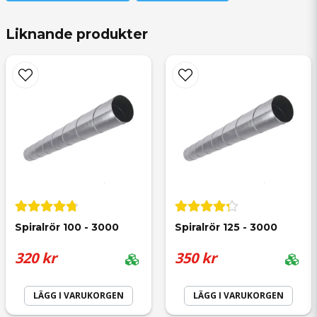
för 1 vecka sedan
Liknande produkter
name
Namn
Ingemar Lindskog
för 9 månader sedan
email
Anonym
Mejladress
för 11 månader sedan
Spiralrör 100 - 3000
Spiralrör 125 - 3000
Göran
Ja, ni får publicera min fråga
320 kr
350 kr
för 1 år sedan
LÄGG I VARUKORGEN
LÄGG I VARUKORGEN