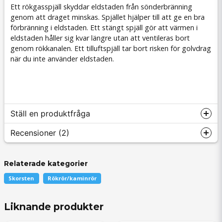
Ett rökgasspjäll skyddar eldstaden från sönderbränning
genom att draget minskas. Spjället hjälper till att ge en bra
förbränning i eldstaden. Ett stängt spjäll gör att värmen i
eldstaden håller sig kvar längre utan att ventileras bort
genom rökkanalen. Ett tilluftspjäll tar bort risken för golvdrag
när du inte använder eldstaden.
Ställ en produktfråga
Recensioner (2)
Relaterade kategorier
question
Fråga oss något om denna produkten...
Anonym
Skorsten
Rökrör/kaminrör
för 11 månader sedan
Liknande produkter