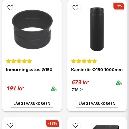
name
-9%
Namn
Anonym
för 11 månader sedan
email
Mejladress
Inmurningsstos Ø150
Kaminrör Ø150 1000mm
Ja, ni får publicera min fråga
673 kr
191 kr
736 kr
LÄGG I VARUKORGEN
LÄGG I VARUKORGEN
-13%