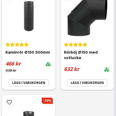
Skicka fråga
Kaminrör Ø150 500mm
Rörböj Ø150 med 
sotlucka
466 kr
632 kr
538 kr
LÄGG I VARUKORGEN
LÄGG I VARUKORGEN
-10%