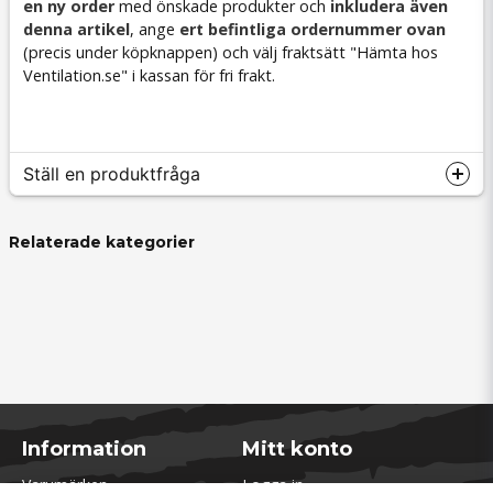
en ny order
med önskade produkter och
inkludera även
denna artikel
, ange
ert befintliga ordernummer ovan
(precis under köpknappen) och välj fraktsätt "Hämta hos
Ventilation.se" i kassan för fri frakt.
Ställ en produktfråga
Relaterade kategorier
question
Fråga oss något om denna produkten...
name
Namn
Information
Mitt konto
Varumärken
Logga in