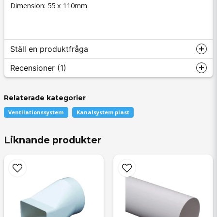
Dimension: 55 x 110mm
Ställ en produktfråga
Recensioner (1)
Relaterade kategorier
question
Fråga oss något om denna produkten...
Karl Sven Sören
Ventilationssystem
Kanalsystem plast
för 8 månader sedan
Liknande produkter
Perfekt för mitt ändamål!!
name
Namn