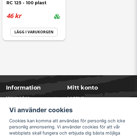
RC 125 - 100 plast
46 kr
LÄGG I VARUKORGEN
Information
Mitt konto
Varumärken
Logga in
Blogg
Registrera dig
Vi använder cookies
Kontakta oss
Glömt lösenord?
Presentkort
Cookies kan komma att användas för personlig och icke
Öppettider Lager
personlig annonsering. Vi använder cookies för att vår
Om Soliduct
webbplats skall fungera och erbjuda dig bästa möjliga
Soliduct & Ventilation.se