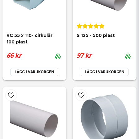
email
Mejladress
RC 55 x 110- cirkulär 
S 125 - 500 plast
100 plast
Ja, ni får publicera min fråga
66 kr
97 kr
LÄGG I VARUKORGEN
LÄGG I VARUKORGEN
Skicka fråga