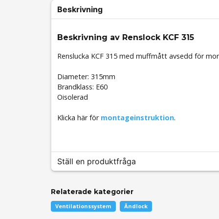
Beskrivning
Beskrivning av Renslock KCF 315
Renslucka KCF 315 med muffmått avsedd för montag
Diameter: 315mm
Brandklass: E60
Oisolerad
Klicka här för
montageinstruktion
.
Ställ en produktfråga
Relaterade kategorier
question
Fråga oss något om denna produkten...
Ventilationssystem
Ändlock