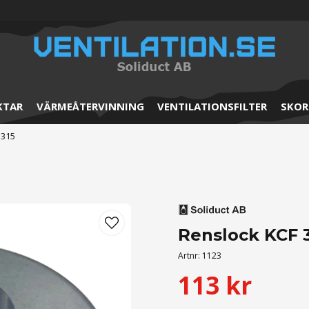
KTAR
VÄRMEÅTERVINNING
VENTILATIONSFILTER
SKOR
 315
Renslock KCF 
Artnr:
1123
113 kr