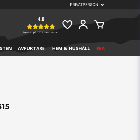
4.8
Baserat på
5265 recensioner
STEN
AVFUKTARE
HEM & HUSHÅLL
REA
315