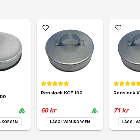
email
Mejladress
Renslock KCF 100
Renslock K
100
60 kr
71 kr
RUKORGEN
LÄGG I VARUKORGEN
LÄGG I 
Skicka fråga