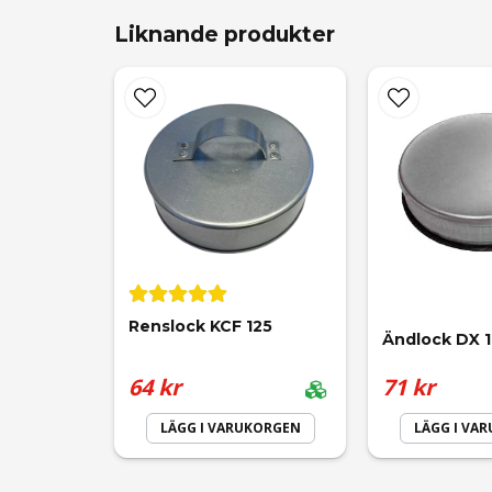
Liknande produkter
name
Namn
Ja, ni får publicera min fråga
Renslock KCF 125
Ändlock DX 
64 kr
71 kr
LÄGG I VARUKORGEN
LÄGG I VA