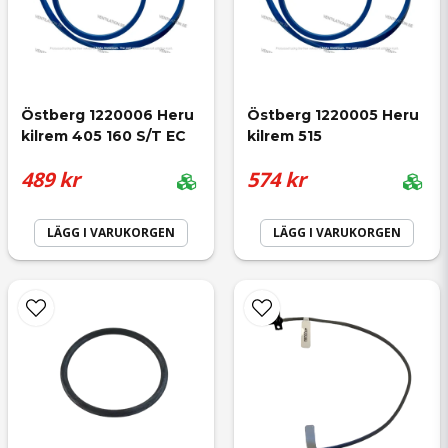
email
Mejladress
Östberg 1220006 Heru 
Östberg 1220005 Heru 
kilrem 405 160 S/T EC
kilrem 515
Ja, ni får publicera min fråga
489 kr
574 kr
LÄGG I VARUKORGEN
LÄGG I VARUKORGEN
Skicka fråga