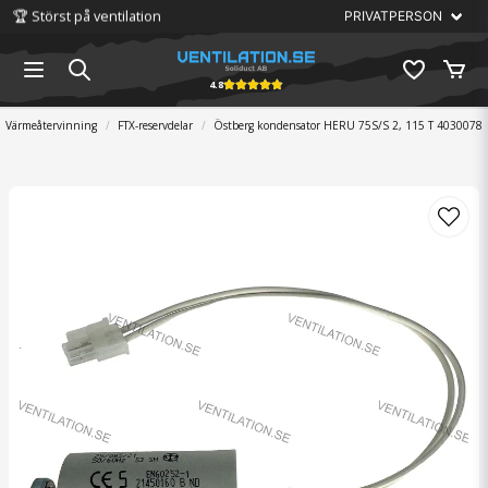
🏆 Störst på ventilation
4.8
Värmeåtervinning
FTX-reservdelar
Östberg kondensator HERU 75S/S 2, 115 T 4030078