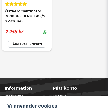
Östberg fläktmotor 
3098965 HERU 130S/S 
2 och 140 T
2 258 kr
LÄGG I VARUKORGEN
Information
Mitt konto
Varumärken
Logga in
Blogg
Registrera dig
Vi använder cookies
Kontakta oss
Glömt lösenord?