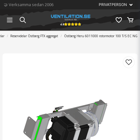
🏆 Störst på ventilation
4.8
elar
Reservdelar Östberg FTX aggregat
Östberg Heru 6011000 rotormotor 100 T/S EC NG