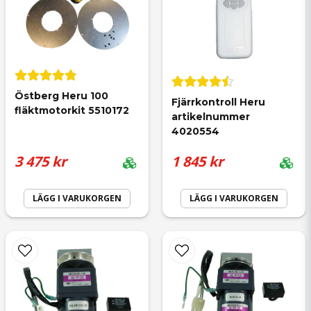
email
Mejladress
Östberg Heru 100 
Fjärrkontroll Heru 
fläktmotorkit 5510172
artikelnummer 
Ja, ni får publicera min fråga
4020554
3 475 kr
1 845 kr
LÄGG I VARUKORGEN
LÄGG I VARUKORGEN
Skicka fråga