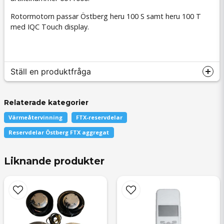
Rotormotorn passar Östberg heru 100 S samt heru 100 T
med IQC Touch display.
Ställ en produktfråga
Relaterade kategorier
Värmeåtervinning
FTX-reservdelar
question
Fråga oss något om denna produkten...
Reservdelar Östberg FTX aggregat
Liknande produkter
name
Namn