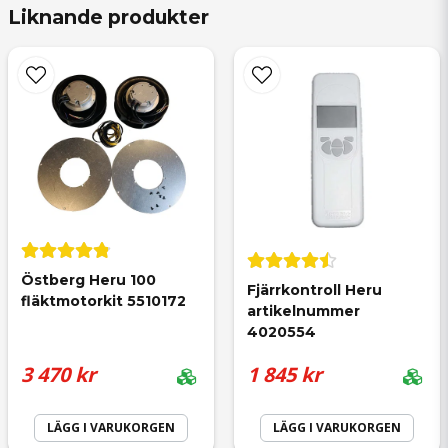
Liknande produkter
jag antar att det är ok, har bytt båda motorerna
name
och det fungerade problemfritt
Namn
Anonym
för 9 månader sedan
email
Mejladress
Östberg Heru 100 
Ja, ni får publicera min fråga
Fjärrkontroll Heru 
fläktmotorkit 5510172
artikelnummer 
4020554
3 470 kr
1 845 kr
LÄGG I VARUKORGEN
LÄGG I VARUKORGEN