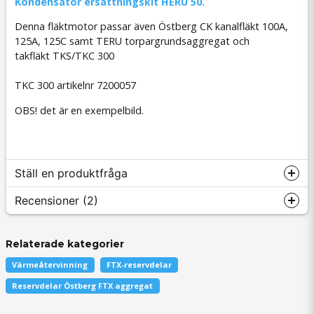
Kondensator ersättningskit HERU 50.
Denna fläktmotor passar även Östberg CK kanalfläkt 100A,
125A, 125C samt TERU torpargrundsaggregat och
takfläkt TKS/TKC 300
TKC 300 artikelnr 7200057
OBS! det är en exempelbild.
Ställ en produktfråga
Recensioner (2)
Relaterade kategorier
question
Fråga oss något om denna produkten...
Leif Ingemar
Värmeåtervinning
FTX-reservdelar
för 4 månader sedan
Reservdelar Östberg FTX aggregat
Diametern var mindre på den nya fläkten,men