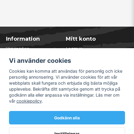
Information
Mitt konto
Varumärken
Logga in
Blogg
Registrera dig
Vi använder cookies
Kontakta oss
Glömt lösenord?
Presentkort
Cookies kan komma att användas för personlig och icke
Öppettider Lager
personlig annonsering. Vi använder cookies för att vår
Om Soliduct
webbplats skall fungera och erbjuda dig bästa möjliga
Soliduct & Ventilation.se
upplevelse. Bekräfta ditt samtycke genom att trycka på
Informationssidor
godkänn alla eller anpassa via inställningar. Läs mer om
Returer
vår
cookiepolicy
.
Villkor & Policy
Säkra betalningar
Godkänn alla
Inställningar