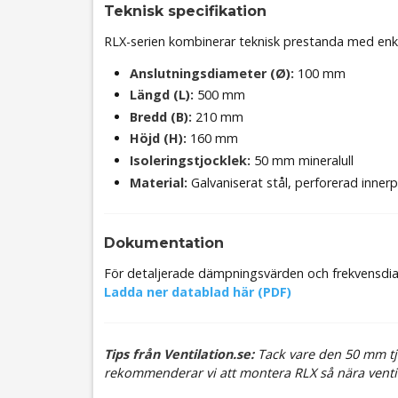
Teknisk specifikation
RLX-serien kombinerar teknisk prestanda med enke
Anslutningsdiameter (Ø):
100 mm
Längd (L):
500 mm
Bredd (B):
210 mm
Höjd (H):
160 mm
Isoleringstjocklek:
50 mm mineralull
Material:
Galvaniserat stål, perforerad innerp
Dokumentation
För detaljerade dämpningsvärden och frekvensdia
Ladda ner datablad här (PDF)
Tips från Ventilation.se:
Tack vare den 50 mm tjo
rekommenderar vi att montera RLX så nära venti