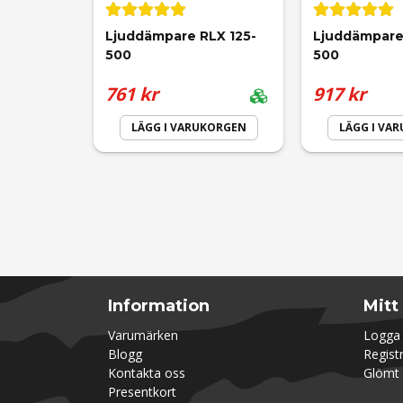
Ljuddämpare RLX 125-
Ljuddämpare
500
500
761 kr
917 kr
LÄGG I VARUKORGEN
LÄGG I VA
Information
Mitt
Varumärken
Logga 
Blogg
Regist
Kontakta oss
Glömt 
Presentkort