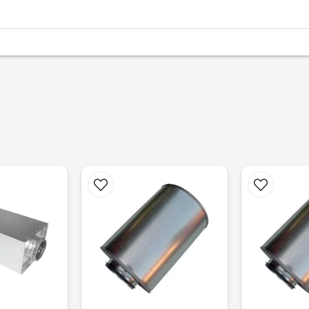
email
Mejladress