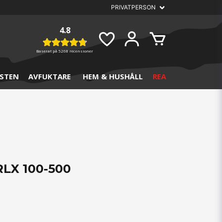
4.8
Baserat på
5268 recensioner
STEN
AVFUKTARE
HEM & HUSHÅLL
REA
LX 100-500