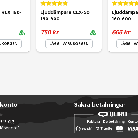
 RLX 160-
Ljuddämpare CLX-50 
Ljuddämpa
160-900
160-600
750 kr
666 kr
RUKORGEN
LÄGG I VARUKORGEN
LÄGG I 
Skicka fråga
 konto
Säkra betalningar
in
rera dig
lösenord?