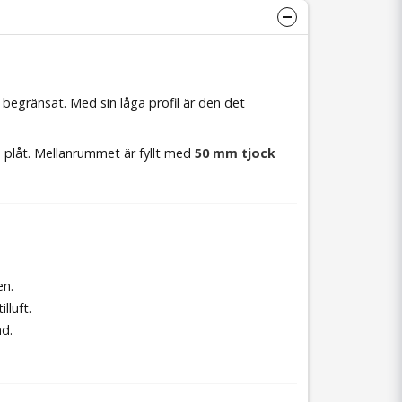
begränsat. Med sin låga profil är den det
d plåt. Mellanrummet är fyllt med
50 mm tjock
en.
lluft.
d.