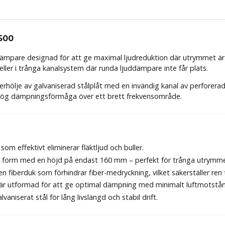
500
ddämpare designad för att ge maximal ljudreduktion där utrymmet är 
k eller i trånga kanalsystem där runda ljuddämpare inte får plats.
terhölje av galvaniserad stålplåt med en invändig kanal av perforera
t hög dämpningsförmåga över ett brett frekvensområde.
 som effektivt eliminerar fläktljud och buller.
 form med en höjd på endast 160 mm – perfekt för trånga utrymm
 fiberduk som förhindrar fiber-medryckning, vilket säkerställer ren ti
är utformad för att ge optimal dämpning med minimalt luftmotstån
lvaniserat stål för lång livslängd och stabil drift.