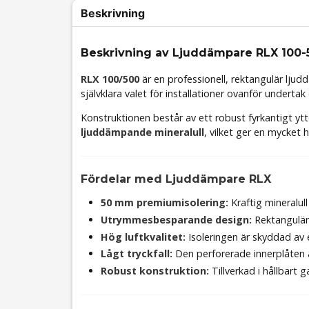
Beskrivning
Beskrivning av Ljuddämpare RLX 100-
RLX 100/500
är en professionell, rektangulär lju
självklara valet för installationer ovanför underta
Konstruktionen består av ett robust fyrkantigt yt
ljuddämpande mineralull
, vilket ger en mycke
Fördelar med Ljuddämpare RLX
50 mm premiumisolering:
Kraftig mineralull
Utrymmesbesparande design:
Rektangulär
Hög luftkvalitet:
Isoleringen är skyddad av en
Lågt tryckfall:
Den perforerade innerplåten 
Robust konstruktion:
Tillverkad i hållbart ga