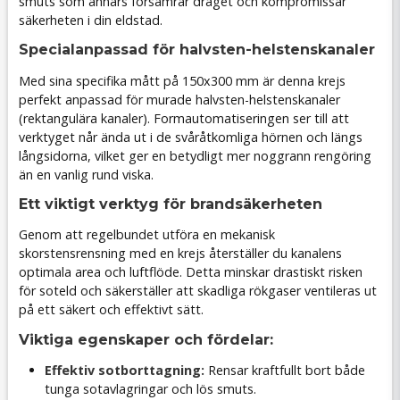
smuts som annars försämrar draget och kompromissar
säkerheten i din eldstad.
Specialanpassad för halvsten-helstenskanaler
Med sina specifika mått på 150x300 mm är denna krejs
perfekt anpassad för murade halvsten-helstenskanaler
(rektangulära kanaler). Formautomatiseringen ser till att
verktyget når ända ut i de svåråtkomliga hörnen och längs
långsidorna, vilket ger en betydligt mer noggrann rengöring
än en vanlig rund viska.
Ett viktigt verktyg för brandsäkerheten
Genom att regelbundet utföra en mekanisk
skorstensrensning med en krejs återställer du kanalens
optimala area och luftflöde. Detta minskar drastiskt risken
för soteld och säkerställer att skadliga rökgaser ventileras ut
på ett säkert och effektivt sätt.
Viktiga egenskaper och fördelar:
Effektiv sotborttagning:
Rensar kraftfullt bort både
tunga sotavlagringar och lös smuts.