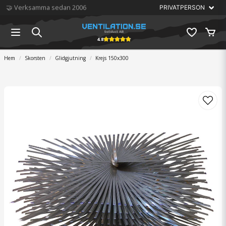
🏆 Störst på ventilation
4.8
Hem
Skorsten
Glidgjutning
Krejs 150x300