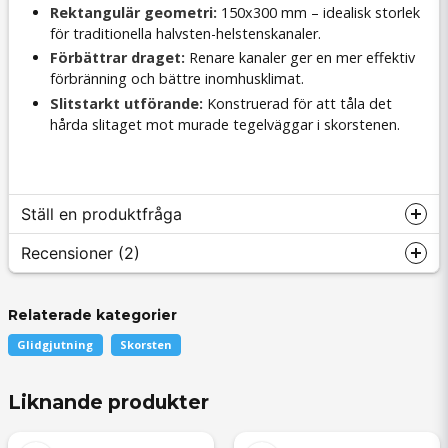
Rektangulär geometri:
150x300 mm – idealisk storlek
för traditionella halvsten-helstenskanaler.
Förbättrar draget:
Renare kanaler ger en mer effektiv
förbränning och bättre inomhusklimat.
Slitstarkt utförande:
Konstruerad för att tåla det
hårda slitaget mot murade tegelväggar i skorstenen.
Ställ en produktfråga
Recensioner (2)
Relaterade kategorier
question
Fråga oss något om denna produkten...
Bo Roland
Glidgjutning
Skorsten
för 9 månader sedan
Liknande produkter
name