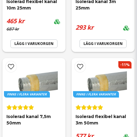
Mejladress
Isolerad flexibel kanal 
Isolerad kanal 3m 
Hej har ett par frågor om denna produkt.fråga 1 : går
10m 25mm
25mm
den böja typ 90 grader?fråga 2 vad är inner diam på
465 kr
denna Mvh Stefan.
293 kr
687 kr
Butiken svarade
Ja, ni får publicera min fråga
Hej
LÄGG I VARUKORGEN
LÄGG I VARUKORGEN
Innerdiametern är någon mm extra så 125 är 127mm så
att man lätt kan trä den över en nippel och sedan
-11%
klämma fast med slangklämma eller tejpa.
Skicka fråga
FINNS I FLERA VARIANTER
FINNS I FLERA VARIANTER
Isolerad kanal 7,5m 
Isolerad flexibel kanal 
50mm
3m 50mm
577 kr