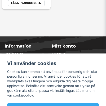
LÄGG I VARUKORGEN
Information
Mitt konto
Varumärken
Logga in
Blogg
Registrera dig
Vi använder cookies
Kontakta oss
Glömt lösenord?
Presentkort
Cookies kan komma att användas för personlig och icke
Öppettider Lager
personlig annonsering. Vi använder cookies för att vår
Om Soliduct
webbplats skall fungera och erbjuda dig bästa möjliga
Soliduct & Ventilation.se
upplevelse. Bekräfta ditt samtycke genom att trycka på
Informationssidor
godkänn alla eller anpassa via inställningar. Läs mer om
Returer
vår
cookiepolicy
.
Villkor & Policy