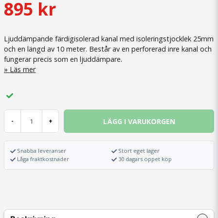
895 kr
Ljuddämpande färdigisolerad kanal med isoleringstjocklek 25mm
och en längd av 10 meter. Består av en perforerad inre kanal och
fungerar precis som en ljuddämpare.
Läs mer
LÄGG I VARUKORGEN
-
+
Snabba leveranser
Stort eget lager
Låga fraktkostnader
30 dagars öppet köp