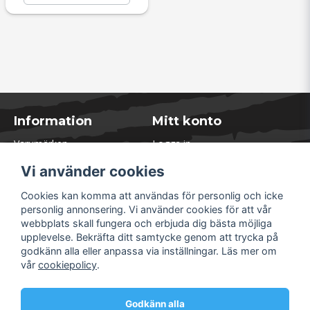
Information
Mitt konto
Varumärken
Logga in
Blogg
Registrera dig
Vi använder cookies
Kontakta oss
Glömt lösenord?
Presentkort
Cookies kan komma att användas för personlig och icke
Öppettider Lager
personlig annonsering. Vi använder cookies för att vår
Om Soliduct
webbplats skall fungera och erbjuda dig bästa möjliga
Soliduct & Ventilation.se
upplevelse. Bekräfta ditt samtycke genom att trycka på
Informationssidor
godkänn alla eller anpassa via inställningar. Läs mer om
Returer
vår
cookiepolicy
.
Villkor & Policy
Säkra betalningar
Godkänn alla