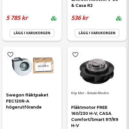
& Casa R2
5 785 kr
536 kr
Ja, ni får publicera min fråga
LÄGG I VARUKORGEN
LÄGG I VARUKORGEN
Skicka fråga
Köp Mer - Betala Mindre
Swegon fläktpaket 
FEC120R-A 
högerutförande
Fläktmotor FREE 
160/230 H-V, CASA 
Comfort/Smart R7/R9 
H-V