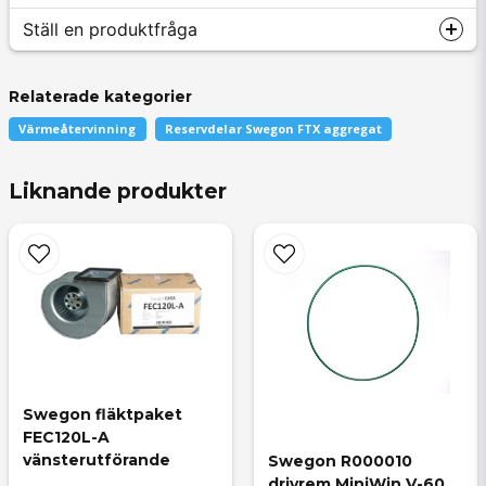
Ställ en produktfråga
Relaterade kategorier
Värmeåtervinning
Reservdelar Swegon FTX aggregat
question
Fråga oss något om denna produkten...
Liknande produkter
name
Namn
Swegon fläktpaket 
email
Mejladress
FEC120L-A 
vänsterutförande
Swegon R000010 
drivrem MiniWin V-60 