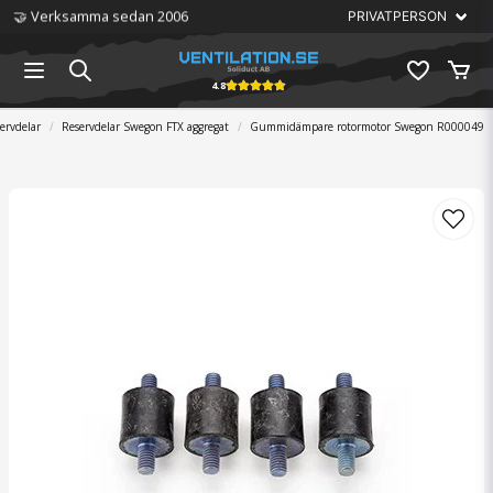
🤝 Verksamma sedan 2006
4.8
servdelar
Reservdelar Swegon FTX aggregat
Gummidämpare rotormotor Swegon R000049