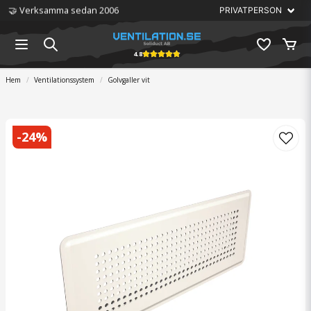
🤝 Verksamma sedan 2006
4.8
Hem
Ventilationssystem
Golvgaller vit
-
24
%