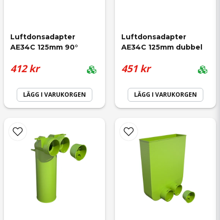
email
Mejladress
Luftdonsadapter 
Luftdonsadapter 
AE34C 125mm 90°
AE34C 125mm dubbel
412 kr
451 kr
Ja, ni får publicera min fråga
LÄGG I VARUKORGEN
LÄGG I VARUKORGEN
Skicka fråga