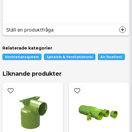
Ställ en produktfråga
Relaterade kategorier
Ventilationssystem
Spiralrör & Ventilationsrör
Air Excellent
question
Fråga oss något om denna produkten...
Liknande produkter
name
Namn