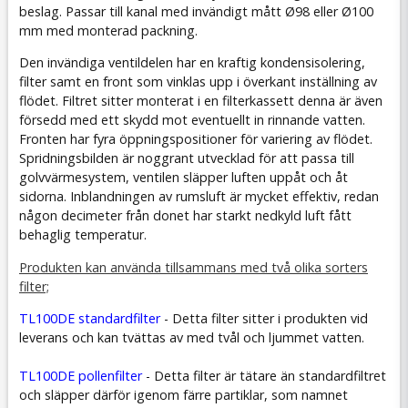
beslag. Passar till kanal med invändigt mått Ø98 eller Ø100
mm med monterad packning.
Den invändiga ventildelen har en kraftig kondensisolering,
filter samt en front som vinklas upp i överkant inställning av
flödet. Filtret sitter monterat i en filterkassett denna är även
försedd med ett skydd mot eventuellt in rinnande vatten.
Fronten har fyra öppningspositioner för variering av flödet.
Spridningsbilden är noggrant utvecklad för att passa till
golvvärmesystem, ventilen släpper luften uppåt och åt
sidorna. Inblandningen av rumsluft är mycket effektiv, redan
någon decimeter från donet har starkt nedkyld luft fått
behaglig temperatur.
Produkten kan använda tillsammans med två olika sorters
filter;
TL100DE standardfilter
- Detta filter sitter i produkten vid
leverans och kan tvättas av med tvål och ljummet vatten.
TL100DE pollenfilter
- Detta filter är tätare än standardfiltret
och släpper därför igenom färre partiklar, som namnet