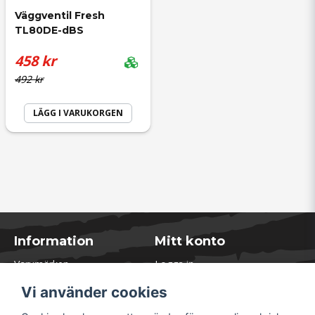
Väggventil Fresh 
TL80DE-dBS
458 kr
492 kr
LÄGG I VARUKORGEN
Information
Mitt konto
Varumärken
Logga in
Blogg
Registrera dig
Vi använder cookies
Kontakta oss
Glömt lösenord?
Presentkort