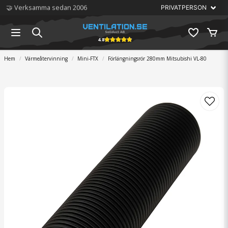
🏆 Störst på ventilation
4.8
Hem
Värmeåtervinning
Mini-FTX
Förlängningsrör 280mm Mitsubishi VL-80