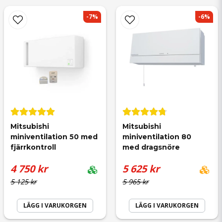
-7%
-6%
name
Namn
email
Mejladress
Mitsubishi 
Mitsubishi 
miniventilation 50 med 
miniventilation 80 
fjärrkontroll
med dragsnöre
Ja, ni får publicera min fråga
4 750 kr
5 625 kr
5 125 kr
5 965 kr
LÄGG I VARUKORGEN
LÄGG I VARUKORGEN