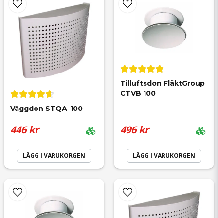
Namn
Anonym
för 5 månader sedan
email
Lars
Mejladress
för 1 år sedan
Tilluftsdon FläktGroup 
CTVB 100
Väggdon STQA-100
Lisbeth
Ja, ni får publicera min fråga
446 kr
496 kr
för 1 år sedan
Enkelt o smidig leverans.
LÄGG I VARUKORGEN
LÄGG I VARUKORGEN
Kenth
Skicka fråga
för 1 år sedan