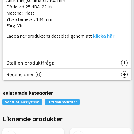
Anslutningsdiameter: 100 mm
Flöde vid 25 dBA: 22 l/s
Material: Plast
Ytterdiameter: 134 mm
Färg: Vit
Ladda ner produktens datablad genom att
klicka här.
Ställ en produktfråga
Recensioner (6)
Relaterade kategorier
question
Fråga oss något om denna produkten...
Anonym
Ventilationssystem
Luftdon/Ventiler
för 3 månader sedan
Liknande produkter
name