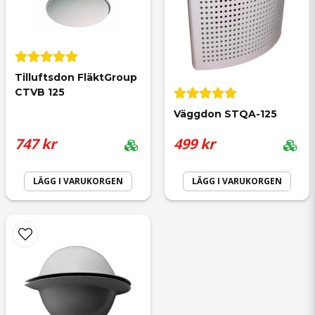
Anonym
för 1 år sedan
Tilluftsdon FläktGroup 
CTVB 125
Väggdon STQA-125
747 kr
499 kr
LÄGG I VARUKORGEN
LÄGG I VARUKORGEN