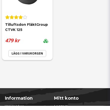
Tilluftsdon FläktGroup 
CTVK 125
479 kr
LÄGG I VARUKORGEN
Information
Mitt konto
Varumärken
Logga in