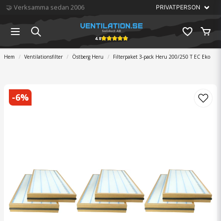
🏆 Störst på ventilation
4.8
Hem
Ventilationsfilter
Östberg Heru
Filterpaket 3-pack Heru 200/250 T EC Eko
-
6
%