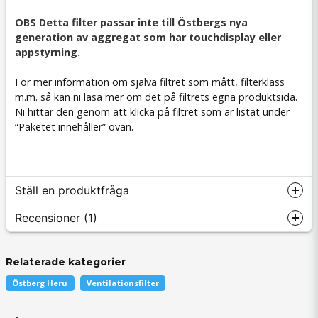
OBS Detta filter passar inte till Östbergs nya
generation av aggregat som har touchdisplay eller
appstyrning.
För mer information om själva filtret som mått, filterklass
m.m. så kan ni läsa mer om det på filtrets egna produktsida.
Ni hittar den genom att klicka på filtret som är listat under
“Paketet innehåller” ovan.
Ställ en produktfråga
Recensioner (1)
Relaterade kategorier
question
Fråga oss något om denna produkten...
Kjell-Åke
Östberg Heru
Ventilationsfilter
för 3 månader sedan