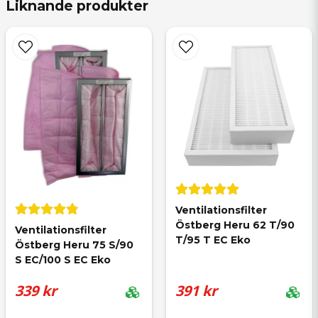
Liknande produkter
name
Namn
email
Mejladress
Ventilationsfilter 
Ja, ni får publicera min fråga
Östberg Heru 62 T/90 
Ventilationsfilter 
T/95 T EC Eko
Östberg Heru 75 S/90 
S EC/100 S EC Eko
339 kr
391 kr