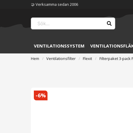
🏆 Störst på ventilation
VENTILATIONSSYSTEM
VENTILATIONSFLÄ
Hem
Ventilationsfilter
Flexit
Filterpaket 3-pack F
-
6
%