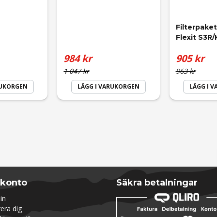
Filterpaket
Flexit S3R
984 kr
905 kr
Skicka fråga
1 047 kr
963 kr
RUKORGEN
LÄGG I VARUKORGEN
LÄGG I 
 konto
Säkra betalningar
in
rera dig