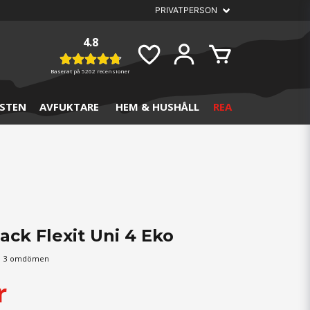
4.8
Baserat på
5262 recensioner
STEN
AVFUKTARE
HEM & HUSHÅLL
REA
ack Flexit Uni 4 Eko
3 omdömen
r