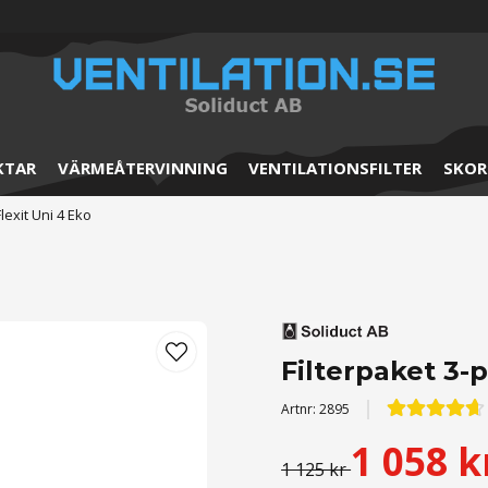
KTAR
VÄRMEÅTERVINNING
VENTILATIONSFILTER
SKOR
lexit Uni 4 Eko
Filterpaket 3-p
Artnr:
2895
1 058 k
1 125 kr