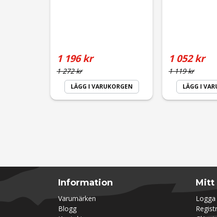
Passade men vet ej hur effektiv den är.
1 196 kr
1 052 kr
1 272 kr
1 119 kr
LÄGG I VARUKORGEN
LÄGG I VA
Information
Mitt
Varumärken
Logga 
Blogg
Regist