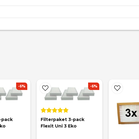
n
filter?
email
Mejladress
-6%
-6%
-pack 
Filterpaket 3-pack 
Eko
Flexit Uni 3 Eko