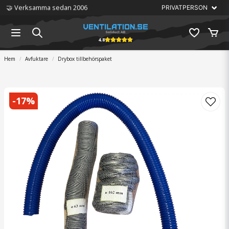
🤝 Verksamma sedan 2006
4.8
Hem
Avfuktare
Drybox tillbehörspaket
-
17
%