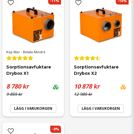
-11%
-16%
name
Namn
email
Mejladress
Köp Mer - Betala Mindre
Sorptionsavfuktare 
Sorptionsavfuktare 
Drybox X1
Drybox X2
8 780 kr
10 878 kr
Ja, ni får publicera min fråga
9 855 kr
12 985 kr
LÄGG I VARUKORGEN
LÄGG I VARUKORGEN
-9%