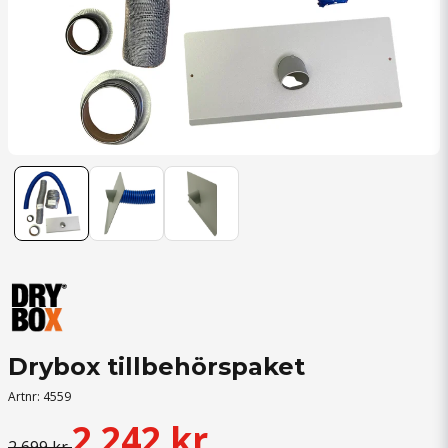
Drybox tillbehörspaket
Artnr:
4559
2 242 kr
2 699 kr