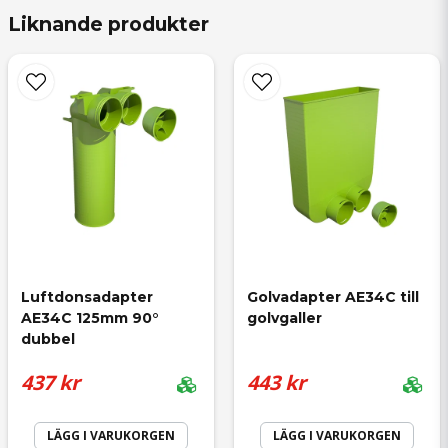
Liknande produkter
name
Namn
email
Mejladress
Luftdonsadapter 
Golvadapter AE34C till 
AE34C 125mm 90° 
golvgaller
dubbel
Ja, ni får publicera min fråga
437 kr
443 kr
LÄGG I VARUKORGEN
LÄGG I VARUKORGEN