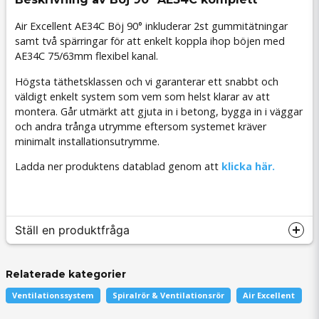
Air Excellent AE34C Böj 90° inkluderar 2st gummitätningar
samt två spärringar för att enkelt koppla ihop böjen med
AE34C 75/63mm flexibel kanal.
Högsta täthetsklassen och vi garanterar ett snabbt och
väldigt enkelt system som vem som helst klarar av att
montera. Går utmärkt att gjuta in i betong, bygga in i väggar
och andra trånga utrymme eftersom systemet kräver
minimalt installationsutrymme.
Ladda ner produktens datablad genom att
klicka här.
Ställ en produktfråga
Relaterade kategorier
Ventilationssystem
Spiralrör & Ventilationsrör
Air Excellent
question
Fråga oss något om denna produkten...