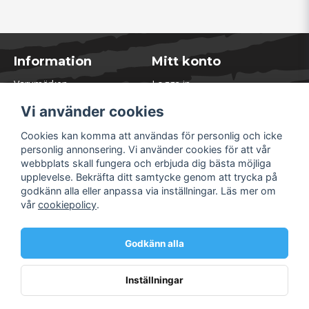
Information
Mitt konto
Varumärken
Logga in
Blogg
Registrera dig
Vi använder cookies
Kontakta oss
Glömt lösenord?
Presentkort
Cookies kan komma att användas för personlig och icke
Öppettider Lager
personlig annonsering. Vi använder cookies för att vår
Om Soliduct
webbplats skall fungera och erbjuda dig bästa möjliga
Soliduct & Ventilation.se
upplevelse. Bekräfta ditt samtycke genom att trycka på
Informationssidor
godkänn alla eller anpassa via inställningar. Läs mer om
Returer
vår
cookiepolicy
.
Villkor & Policy
Säkra betalningar
Godkänn alla
Inställningar