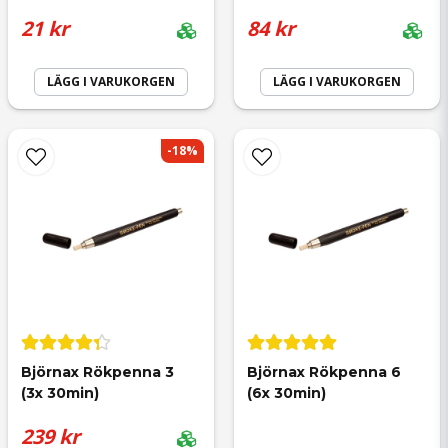
21 kr
84 kr
Ja, ni får publicera min fråga
LÄGG I VARUKORGEN
LÄGG I VARUKORGEN
-18%
Skicka fråga
Björnax Rökpenna 3 
Björnax Rökpenna 6 
(3x 30min)
(6x 30min)
239 kr