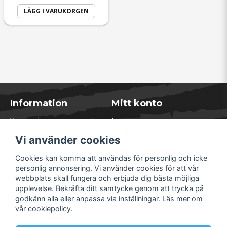
LÄGG I VARUKORGEN
Information
Mitt konto
Varumärken
Logga in
Blogg
Registrera dig
Vi använder cookies
Kontakta oss
Glömt lösenord?
Presentkort
Cookies kan komma att användas för personlig och icke
Öppettider Lager
personlig annonsering. Vi använder cookies för att vår
Om Soliduct
webbplats skall fungera och erbjuda dig bästa möjliga
Soliduct & Ventilation.se
upplevelse. Bekräfta ditt samtycke genom att trycka på
Informationssidor
godkänn alla eller anpassa via inställningar. Läs mer om
Returer
vår
cookiepolicy
.
Villkor & Policy