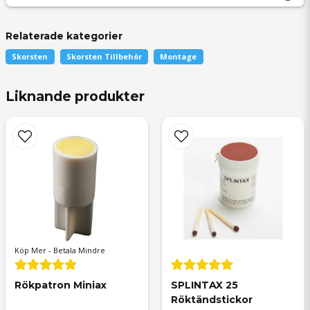
Relaterade kategorier
Skorsten
Skorsten Tillbehör
Montage
question
Fråga oss något om denna produkten...
Liknande produkter
name
Namn
email
Mejladress
Köp Mer - Betala Mindre
Rökpatron Miniax
SPLINTAX 25 
Röktändstickor