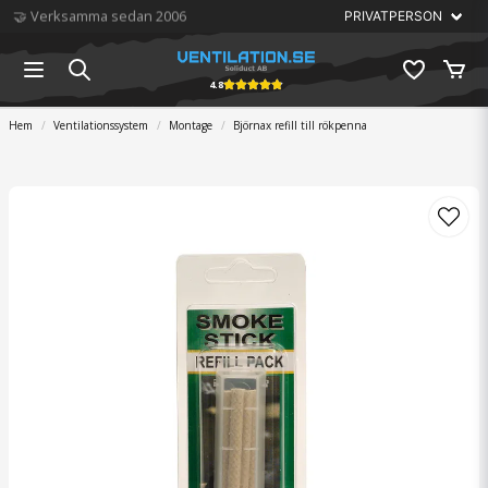
🏆 Störst på ventilation
4.8
Hem
Ventilationssystem
Montage
Björnax refill till rökpenna