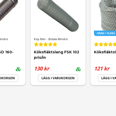
Mejladress
FINNS I FLERA
Mindre
Köp Mer - Betala Mindre
SD 160-
Köksfläktslang FSK 102 
Köksfläkts
pris/m
130 kr
121 kr
RUKORGEN
LÄGG I VARUKORGEN
LÄGG I 
Skicka fråga