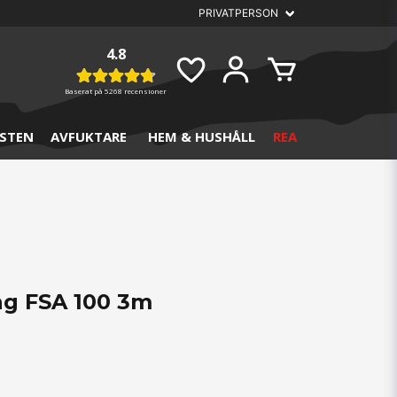
4.8
Baserat på
5268 recensioner
STEN
AVFUKTARE
HEM & HUSHÅLL
REA
g FSA 100 3m