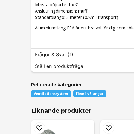
Minsta böjradie: 1 x Ø
Anslutningdimension: muff
Standardlängd: 3 meter (0,8m i transport)
Aluminiumslang FSA är ett bra val för dig som söker 
Frågor & Svar (1)
Ställ en produktfråga
Michael Söderholm frågade
för 6 månader 
Relaterade kategorier
question
Vad använder man om jag vill skarva ihop 2 sla
Fråga oss något om denna produkten...
Ventilationssystem
Flexrör/Slangar
Butiken svarade
Liknande produkter
Hej
Man skarvar med nippel VX 100 och slangkläm
name