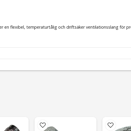
en flexibel, temperaturtålig och driftsäker ventilationsslang för prof
sedan
ngar?
ma,
https://ventilation.se/sv/favorites?shared=162-263
email