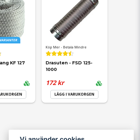
 VARIANTER
Köp Mer - Betala Mindre
lang KF 127
Drasuten - FSD 125-
1000
172 kr
VARUKORGEN
LÄGG I VARUKORGEN
Vi använder cookies