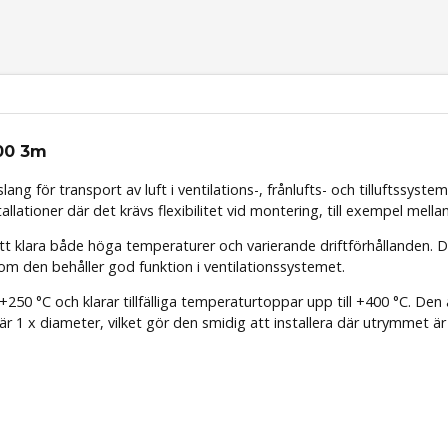
00 3m
lang för transport av luft i ventilations-, frånlufts- och tilluftssy
llationer där det krävs flexibilitet vid montering, till exempel mel
att klara både höga temperaturer och varierande driftförhållanden. D
m den behåller god funktion i ventilationssystemet.
250 °C och klarar tillfälliga temperaturtoppar upp till +400 °C. Den 
r 1 x diameter, vilket gör den smidig att installera där utrymmet ä