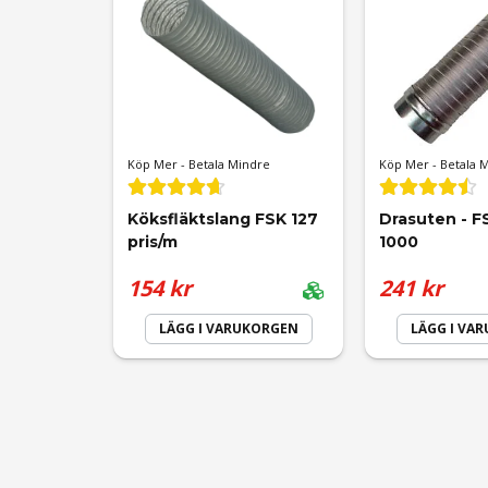
Namn
Ja, ni får publicera min fråga
Köp Mer - Betala Mindre
Köp Mer - Betala 
Köksfläktslang FSK 127 
Drasuten - F
pris/m
1000
154 kr
241 kr
LÄGG I VARUKORGEN
LÄGG I VA