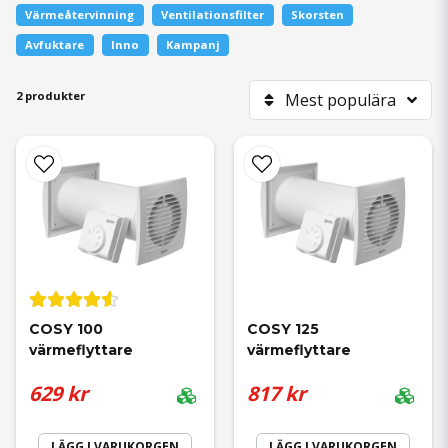
Värmeåtervinning
Ventilationsfilter
Skorsten
Avfuktare
Inno
Kampanj
2 produkter
Mest populära
COSY 100 
COSY 125 
värmeflyttare
värmeflyttare
629 kr
817 kr
LÄGG I VARUKORGEN
LÄGG I VARUKORGEN