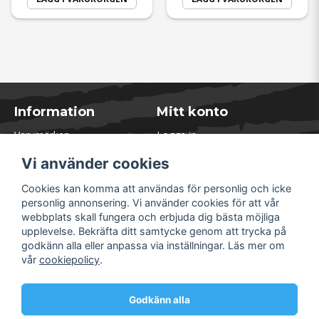
Information
Mitt konto
Varumärken
Logga in
Blogg
Registrera dig
Vi använder cookies
Kontakta oss
Glömt lösenord?
Presentkort
Cookies kan komma att användas för personlig och icke
Öppettider Lager
personlig annonsering. Vi använder cookies för att vår
Om Soliduct
webbplats skall fungera och erbjuda dig bästa möjliga
Soliduct & Ventilation.se
upplevelse. Bekräfta ditt samtycke genom att trycka på
Informationssidor
godkänn alla eller anpassa via inställningar. Läs mer om
Returer
vår
cookiepolicy
.
Villkor & Policy
Säkra betalningar
Godkänn alla