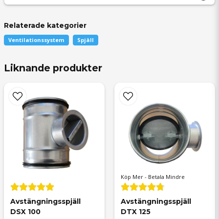
Relaterade kategorier
question
Fråga oss något om denna produkten...
Jan Åke
Ventilationssystem
Spjäll
för 1 år sedan
Liknande produkter
bara bra billig snabb leverans tack
name
Namn
email
Mejladress
Köp Mer - Betala Mindre
Avstängningsspjäll 
Avstängningsspjäll 
DSX 100
DTX 125
Ja, ni får publicera min fråga