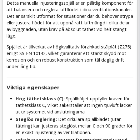
Detta manuella injusteringsspjäll är en pålitlig komponent för
att balansera och reglera luftflödet i dina ventilationskanaler.
Det är särskilt utformat för situationer där du behöver strypa
eller justera flödet för att uppnå rätt luftmängd i olika delar
av byggnaden, utan krav på absolut täthet vid helt stängt
läge.
Spjället är tillverkat av högkvalitativ förzinkad stålplåt (Z275)
enligt SS-EN 10142, vilket garanterar ett starkt skydd mot
korrosion och en robust konstruktion som tål daglig drift
under lång tid.
Viktiga egenskaper
Hög täthetsklass (C):
Spjällhöljet uppfyller kraven för
täthetsklass C, vilket säkerställer att ingen tjuvluft läcker
ut ur systemet vid anslutningarna.
Steglös reglering:
Det cirkulära spjällbladet (utan
tätning) kan justeras steglöst mellan 0 och 90 grader för
en exakt injustering av ventilationen.