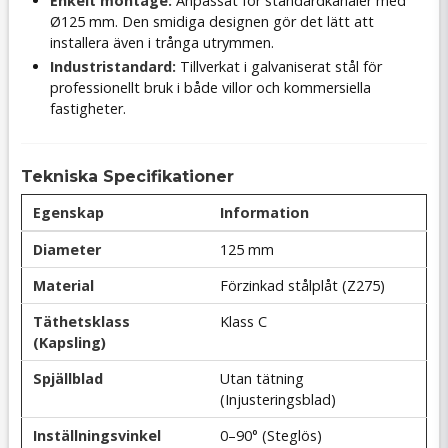
Enkelt montage:
Anpassat för standardkanaler med
Ø125 mm. Den smidiga designen gör det lätt att
installera även i trånga utrymmen.
Industristandard:
Tillverkat i galvaniserat stål för
professionellt bruk i både villor och kommersiella
fastigheter.
Tekniska Specifikationer
Egenskap
Information
Diameter
125 mm
Material
Förzinkad stålplåt (Z275)
Täthetsklass
Klass C
(Kapsling)
Spjällblad
Utan tätning
(Injusteringsblad)
Inställningsvinkel
0–90° (Steglös)