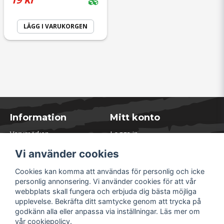
LÄGG I VARUKORGEN
Information
Mitt konto
Varumärken
Logga in
Blogg
Registrera dig
Vi använder cookies
Kontakta oss
Glömt lösenord?
Presentkort
Cookies kan komma att användas för personlig och icke
Öppettider Lager
personlig annonsering. Vi använder cookies för att vår
Om Soliduct
webbplats skall fungera och erbjuda dig bästa möjliga
Soliduct & Ventilation.se
upplevelse. Bekräfta ditt samtycke genom att trycka på
Informationssidor
godkänn alla eller anpassa via inställningar. Läs mer om
Returer
vår
cookiepolicy
.