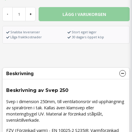
LÄGG I VARUKORGEN
-
+
Snabba leveranser
Stort eget lager
Låga fraktkostnader
30 dagars öppet köp
Beskrivning
Beskrivning av Svep 250
Svep i dimension 250mm, till ventilationsrör vid upphängning
av spiralrören i tak. Kallas även klamsvep eller
monteringbygel UV. Material är förzinkad stålplåt,
svensktillverkade.
FZV (Förzinkad varm) - EN 10025-2 S235JR; Varmförzinkad