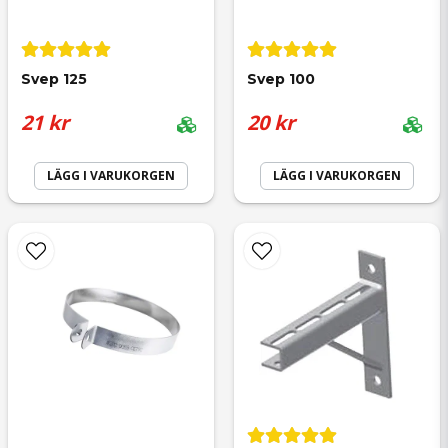
email
Mejladress
Svep 125
Svep 100
21 kr
20 kr
Ja, ni får publicera min fråga
LÄGG I VARUKORGEN
LÄGG I VARUKORGEN
Skicka fråga