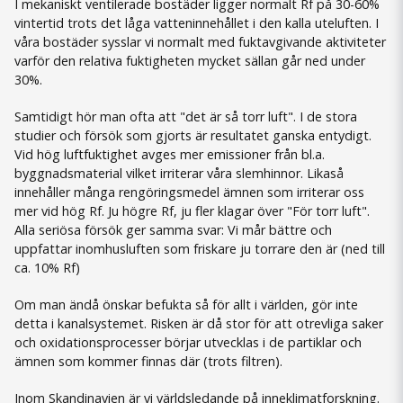
I mekaniskt ventilerade bostäder ligger normalt Rf på 30-60%
vintertid trots det låga vatteninnehållet i den kalla uteluften. I
våra bostäder sysslar vi normalt med fuktavgivande aktiviteter
varför den relativa fuktigheten mycket sällan går ned under
30%.
Samtidigt hör man ofta att "det är så torr luft". I de stora
studier och försök som gjorts är resultatet ganska entydigt.
Vid hög luftfuktighet avges mer emissioner från bl.a.
byggnadsmaterial vilket irriterar våra slemhinnor. Likaså
innehåller många rengöringsmedel ämnen som irriterar oss
mer vid hög Rf. Ju högre Rf, ju fler klagar över "För torr luft".
Alla seriösa försök ger samma svar: Vi mår bättre och
uppfattar inomhusluften som friskare ju torrare den är (ned till
ca. 10% Rf)
Om man ändå önskar befukta så för allt i världen, gör inte
detta i kanalsystemet. Risken är då stor för att otrevliga saker
och oxidationsprocesser börjar utvecklas i de partiklar och
ämnen som kommer finnas där (trots filtren).
Inom Skandinavien är vi världsledande på inneklimatforskning.