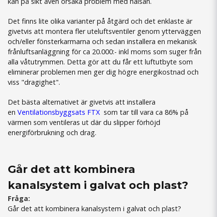
kan på sikt även orsaka problem med hälsan.
Det finns lite olika varianter på åtgärd och det enklaste är
givetvis att montera fler uteluftsventiler genom ytterväggen
och/eller fönsterkarmarna och sedan installera en mekanisk
frånluftsanläggning för ca 20.000:- inkl moms som suger från
alla våtutrymmen. Detta gör att du får ett luftutbyte som
eliminerar problemen men ger dig högre energikostnad och
viss "dragighet".
Det bästa alternativet är givetvis att installera
en
Ventilationsbyggsats FTX
som tar till vara ca 86% på
värmen som ventileras ut där du slipper förhöjd
energiförbrukning och drag.
Går det att kombinera
kanalsystem i galvat och plast?
Fråga:
Går det att kombinera kanalsystem i galvat och plast?