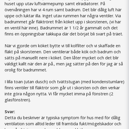
huset upp utav luftvärmepump samt elradiatorer. På
övervåningen har vi 4 rum samt badrum. Det blir dålig luft här
uppe och luktar illa. Inget utav rummen har några ventiler. Via
badrummet går fläktröret från köket upp i skorstenen, (vi har
en ventil här inne). Badrummet är 1 1/2 år gammalt och det
finns en öppningsbar takkupa där det börjat bli svart på träet.
När vi gjorde om köket bytte vi till kolfilter och vi skaffade en
fläkt på skorstenen. Den ventilerar både kök och badrum och
sätts på manuellt nere i köket. Den låter mycket och det blir
väldigt kallt när den är på., men jag sätter på den för jag är så
orolig för badrummet.
I lilla toan (utan dusch) och tvättstugan (med kondenstumlare)
finns ventiler till fläktrör som går ut i skorsten och den verkar
inte göra någon nytta. Vi får mycket imma på fönstren (2
glasfönstren).
Svar:
Detta du beskriver är typiska symptom för hus med för dålig
ventilation som alltid leder till framtida fukt/mögelskador och