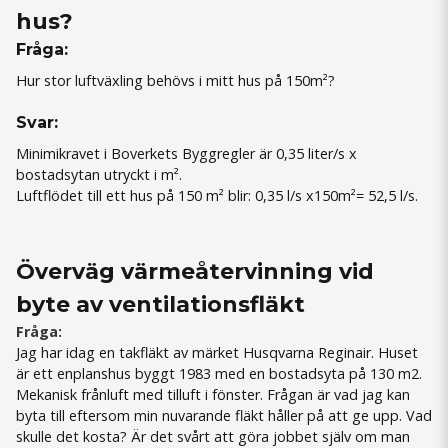
hus?
Fråga:
Hur stor luftväxling behövs i mitt hus på 150m²
?
Svar:
Minimikravet i Boverkets Byggregler är 0,35 liter/s x
bostadsytan utryckt i m².
Luftflödet till ett hus på 150 m² blir: 0,35 l/s x150m²= 52,5 l/s.
Överväg värmeåtervinning vid
byte av ventilationsfläkt
Fråga:
Jag har idag en
takfläkt
av märket Husqvarna Reginair. Huset
är ett enplanshus byggt 1983 med en bostadsyta på 130 m2.
Mekanisk frånluft med tilluft i fönster. Frågan är vad jag kan
byta till eftersom min nuvarande fläkt håller på att ge upp. Vad
skulle det kosta? Är det svårt att göra jobbet själv om man