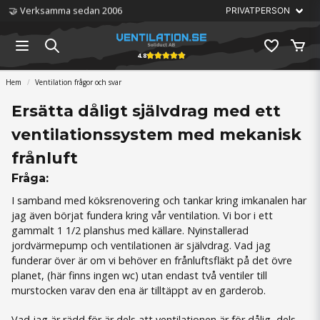
🏆 Störst på ventilation
4.8
Hem
Ventilation frågor och svar
Ersätta dåligt självdrag med ett
ventilationssystem med mekanisk
frånluft
Fråga:
I samband med köksrenovering och tankar kring imkanalen har
jag även börjat fundera kring vår ventilation. Vi bor i ett
gammalt 1 1/2 planshus med källare. Nyinstallerad
jordvärmepump och ventilationen är självdrag. Vad jag
funderar över är om vi behöver en frånluftsfläkt på det övre
planet, (här finns ingen wc) utan endast två ventiler till
murstocken varav den ena är tilltäppt av en garderob.
Vad jag är rädd för är dels att ventilationen är för dålig, dels