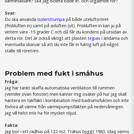
värmeväxlare? Ska jag isolera både in- och utgående rör?
Svar:
Du ska använda
isolerstrumpa
på både uteluftsröret
(friskluften in) samt på avluften (ut). Friskluften in kan ju på
vintern vara -15 grader C och då får du kondens på utsidan av
detta rör. Det är också viktigt att plasten
tejpas
i ändarna och
eventuella skarvar så att du inte får in fuktig luft på något
ställe till röret/en.
Problem med fukt i småhus
Fråga:
Jag har tänkt skaffa automatiska ventilation till rummen
(ventiler ovan fönster) men känner mig osäker på hur jag skall
hantera en
takfläkt
i kombination med badrumsfukten och inte
förlora all värme från värmepumpsfläkten på nedervåningen.
Jag vill helst inte ha för mycket oljud.
Fakta:
Jag bor i ett radhus på 122 m2. Trähus byggt 1983. Idag värms