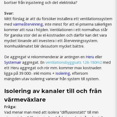
bortser från injustering och det elektriska?
Svar:
Mitt förslag är att du försöker installera ett ventilationssystem
med
värmeåtervinning
, inte minst för att el-priserna säkerligen
kommer att rusa i höjden. Ventilationen i ett normalhus står
för ganska stor del av el-kostnaden och därför kan det vara
mycket lönande att investera i ett återvinningssystem.
Inomhusklimatet blir dessutom mycket bättre.
De aggregat vi rekommenderar är antingen en
Heru
eller
Systemair
aggregat. En
ventilationsbyggsats 126-180m2
med
ett Heru aggregat och rör mm. kommer max kostnaden
ligga på 39 000:- inkl moms +
isolering
, eftersom
mängden utav isolering varierar från system till system.
Isolering av kanaler till och från
värmeväxlare
Fråga:
Vad menar man med att isolera ”diffusionstätt” till min