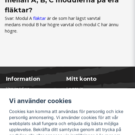
mellan A, B, C modulerna på era
fläktar?
Svar: Modul A
fläktar
är de som har lägst varvtal
medans modul B har högre varvtal och modul C har ännu
högre.
Information
Mitt konto
Varumärken
Logga in
Blogg
Registrera dig
Vi använder cookies
Kontakta oss
Glömt lösenord?
Presentkort
Cookies kan komma att användas för personlig och icke
Öppettider Lager
personlig annonsering. Vi använder cookies för att vår
Om Soliduct
webbplats skall fungera och erbjuda dig bästa möjliga
Soliduct & Ventilation.se
upplevelse. Bekräfta ditt samtycke genom att trycka på
Informationssidor