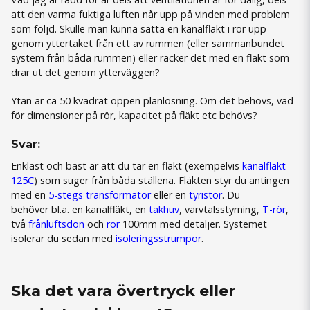
att den varma fuktiga luften når upp på vinden med problem
som följd. Skulle man kunna sätta en kanalfläkt i rör upp
genom yttertaket från ett av rummen (eller sammanbundet
system från båda rummen) eller räcker det med en fläkt som
drar ut det genom ytterväggen?
Ytan är ca 50 kvadrat öppen planlösning. Om det behövs, vad
för dimensioner på rör, kapacitet på fläkt etc behövs?
Svar:
Enklast och bäst är att du tar en fläkt (exempelvis
kanalfläkt
125C
) som suger från båda ställena. Fläkten styr du antingen
med en
5-stegs transformator
eller en
tyristor
. Du
behöver bl.a. en kanalfläkt, en
takhuv
, varvtalsstyrning,
T-rör
,
två
frånluftsdon
och
rör
100mm med detaljer. Systemet
isolerar du sedan med
isoleringsstrumpor
.
Ska det vara övertryck eller