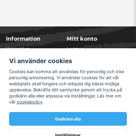
Information
Mitt konto
Varumärken
Logga in
Blogg
Registrera dig
Vi använder cookies
Kontakta oss
Glömt lösenord?
Presentkort
Cookies kan komma att användas för personlig och icke
Öppettider Lager
personlig annonsering. Vi använder cookies för att vår
Om Soliduct
webbplats skall fungera och erbjuda dig bästa möjliga
Soliduct & Ventilation.se
upplevelse. Bekräfta ditt samtycke genom att trycka på
Informationssidor
godkänn alla eller anpassa via inställningar. Läs mer om
Returer
vår
cookiepolicy
.
Villkor & Policy
Säkra betalningar
Godkänn alla
Inställningar