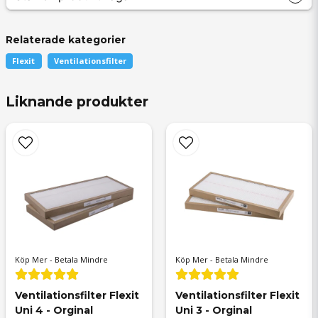
Filterspecifikation
Relaterade kategorier
Tillverkare
Flexit
Flexit
Ventilationsfilter
Passar till
Flexit Nordic S4
question
Fråga oss något om denna produkten...
Antal filter i paketet
2
Liknande produkter
Tilluftsfilter mått
246x364x31
Tilluftsfilter filterklass
ePM1 55%
Frånluftsfilter mått
246x364x31
name
Frånluftsfilter filterklass
ePM1 55%
Namn
email
Mejladress
Köp Mer - Betala Mindre
Köp Mer - Betala Mindre
Ventilationsfilter Flexit 
Ventilationsfilter Flexit 
Uni 4 - Orginal
Uni 3 - Orginal