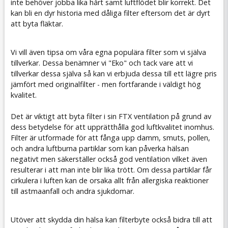
inte behöver jobba lika hårt samt luftflödet blir korrekt. Det
kan bli en dyr historia med dåliga filter eftersom det är dyrt
att byta fläktar.
Vi vill även tipsa om våra egna populära filter som vi själva
tillverkar. Dessa benämner vi "Eko" och tack vare att vi
tillverkar dessa själva så kan vi erbjuda dessa till ett lägre pris
jämfört med originalfilter - men fortfarande i väldigt hög
kvalitet.
Det är viktigt att byta filter i sin FTX ventilation på grund av
dess betydelse för att upprätthålla god luftkvalitet inomhus.
Filter är utformade för att fånga upp damm, smuts, pollen,
och andra luftburna partiklar som kan påverka hälsan
negativt men säkerställer också god ventilation vilket även
resulterar i att man inte blir lika trött. Om dessa partiklar får
cirkulera i luften kan de orsaka allt från allergiska reaktioner
till astmaanfall och andra sjukdomar.
Utöver att skydda din hälsa kan filterbyte också bidra till att